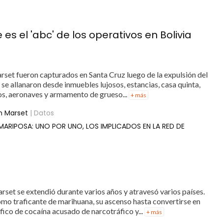
s el 'abc' de los operativos en Bolivia
set fueron capturados en Santa Cruz luego de la expulsión del
e allanaron desde inmuebles lujosos, estancias, casa quinta,
os, aeronaves y armamento de grueso...
+ más
n Marset
| Datos
MARIPOSA: UNO POR UNO, LOS IMPLICADOS EN LA RED DE
rset se extendió durante varios años y atravesó varios países.
omo traficante de marihuana, su ascenso hasta convertirse en
áfico de cocaína acusado de narcotráfico y...
+ más