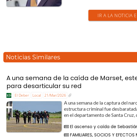
IR A LA NOTICIA 
Noticias Similares
A una semana de la caída de Marset, este 
para desarticular su red
El Deber
Local
21/Mar/2026
A una semana de la captura del narc
estructura criminal fue desbaratad
en el departamento de Santa Cruz, c
El ascenso y caída de Sebastiá
FAMILIARES, SOCIOS Y EFECTOS 