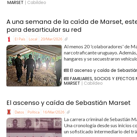
MARSET
| Cabildeo
A una semana de la caída de Marset, este e
para desarticular su red
El País
Local
20/Mar/2026
Al menos 20 'colaboradores' de Mar
narcotraficante uruguayo. Además, s
hangares y se secuestraron vehícul
El ascenso y caída de Sebastiá
FAMILIARES, SOCIOS Y EFECTOS 
MARSET
| Cabildeo
El ascenso y caída de Sebastián Marset
Datos
Política
16/Mar/2026
La carrera criminal de Sebastián Ma
Una cronología desde sus inicios c
un sofisticado intermediario del tr