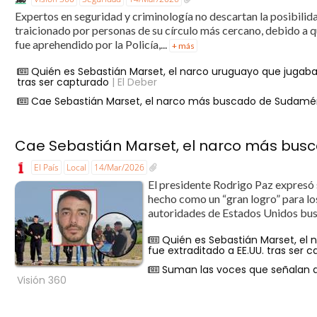
Expertos en seguridad y criminología no descartan la posibilid
traicionado por personas de su círculo más cercano, debido a 
fue aprehendido por la Policía,...
+ más
Quién es Sebastián Marset, el narco uruguayo que jugaba a
tras ser capturado
| El Deber
Cae Sebastián Marset, el narco más buscado de Sudamé
Cae Sebastián Marset, el narco más bus
El País
Local
14/Mar/2026
El presidente Rodrigo Paz expresó 
hecho como un “gran logro” para lo
autoridades de Estados Unidos bus
Quién es Sebastián Marset, el 
fue extraditado a EE.UU. tras ser 
Suman las voces que señalan q
Visión 360