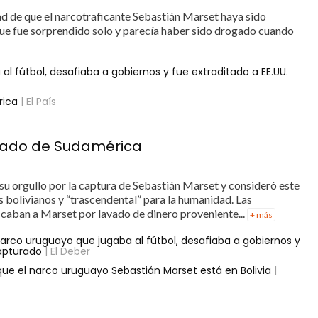
ad de que el narcotraficante Sebastián Marset haya sido
que fue sorprendido solo y parecía haber sido drogado cuando
l fútbol, desafiaba a gobiernos y fue extraditado a EE.UU.
rica
| El País
cado de Sudamérica
su orgullo por la captura de Sebastián Marset y consideró este
s bolivianos y “trascendental” para la humanidad. Las
caban a Marset por lavado de dinero proveniente...
+ más
narco uruguayo que jugaba al fútbol, desafiaba a gobiernos y
capturado
| El Deber
ue el narco uruguayo Sebastián Marset está en Bolivia
|