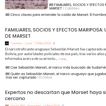
FAMILIARES, SOCIOS Y EFECTOS 
MARSET
| Cabildeo
Cinco claves para entender la caída de Marset: El hombr
FAMILIARES, SOCIOS Y EFECTOS MARIPOSA: 
DE MARSET
Cabildeo
Local
15/Mar/2026
El narcotraficante uruguayo Sebastián Marset fue capturado e
Bolivia, por autoridades policiales de ese país, tras varios a
informaba acerca de su arresto...
+ más
Cae Sebastián Marset, el narco más buscado de Sudamé
Quién es Sebastián Marset, el narco uruguayo que jugaba a
tras ser capturado
| El Deber
Expertos no descartan que Marset haya s
cercano
Visión 360
Seguridad
14/Mar/2026