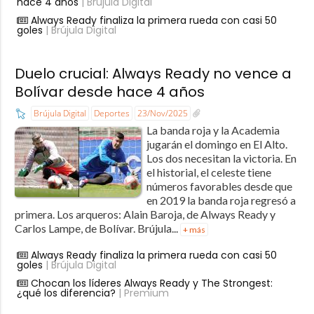
hace 4 años
| Brújula Digital
Always Ready finaliza la primera rueda con casi 50
goles
| Brújula Digital
Duelo crucial: Always Ready no vence a
Bolívar desde hace 4 años
Brújula Digital
Deportes
23/Nov/2025
La banda roja y la Academia
jugarán el domingo en El Alto.
Los dos necesitan la victoria. En
el historial, el celeste tiene
números favorables desde que
en 2019 la banda roja regresó a
primera. Los arqueros: Alain Baroja, de Always Ready y
Carlos Lampe, de Bolívar. Brújula...
+ más
Always Ready finaliza la primera rueda con casi 50
goles
| Brújula Digital
Chocan los líderes Always Ready y The Strongest:
¿qué los diferencia?
| Premium