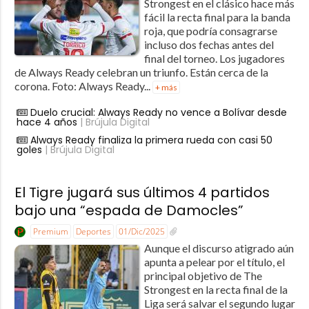
Strongest en el clásico hace más
fácil la recta final para la banda
roja, que podría consagrarse
incluso dos fechas antes del
final del torneo. Los jugadores
de Always Ready celebran un triunfo. Están cerca de la
corona. Foto: Always Ready...
+ más
Duelo crucial: Always Ready no vence a Bolívar desde
hace 4 años
| Brújula Digital
Always Ready finaliza la primera rueda con casi 50
goles
| Brújula Digital
El Tigre jugará sus últimos 4 partidos
bajo una “espada de Damocles”
Premium
Deportes
01/Dic/2025
Aunque el discurso atigrado aún
apunta a pelear por el título, el
principal objetivo de The
Strongest en la recta final de la
Liga será salvar el segundo lugar