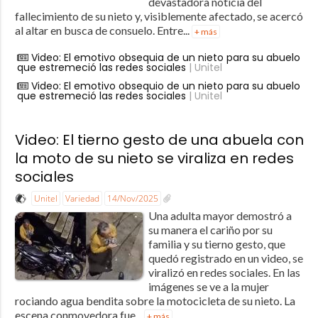
devastadora noticia del
fallecimiento de su nieto y, visiblemente afectado, se acercó
al altar en busca de consuelo. Entre...
+ más
Video: El emotivo obsequia de un nieto para su abuelo
que estremeció las redes sociales
| Unitel
Video: El emotivo obsequio de un nieto para su abuelo
que estremeció las redes sociales
| Unitel
Video: El tierno gesto de una abuela con
la moto de su nieto se viraliza en redes
sociales
Unitel
Variedad
14/Nov/2025
Una adulta mayor demostró a
su manera el cariño por su
familia y su tierno gesto, que
quedó registrado en un video, se
viralizó en redes sociales. En las
imágenes se ve a la mujer
rociando agua bendita sobre la motocicleta de su nieto. La
escena conmovedora fue...
+ más