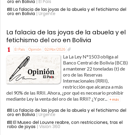
oro en Bolivia
| El País
La falacia de las joyas de la abuela y el fetichismo del
oro en Bolivia
| Urgente
La falacia de las joyas de la abuela y el
fetichismo del oro en Bolivia
El País
Opinión
02/Abr/2026
La La Ley N°1503 obliga al
Banco Central de Bolivia (BCB)
a mantener 22 toneladas (t) de
oro de las Reservas
Internacionales (RRII),
restricción que alcanza a más
del 90% de las RRII. Ahora, ¿por qué es necesario prohibir
mediante Ley la venta del oro de las RRII? ¿Y por...
+ más
La falacia de las joyas de la abuela y el fetichismo del
oro en Bolivia
| Urgente
El Museo del Louvre reabre, con restricciones, tras el
robo de joyas
| Visión 360