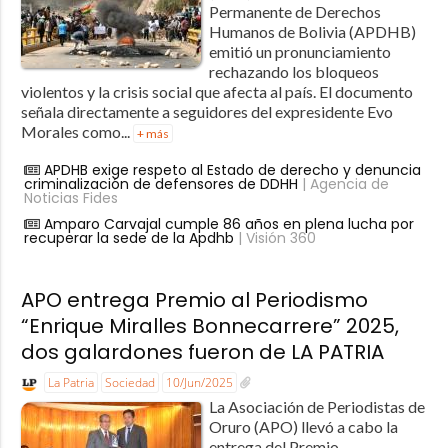
Permanente de Derechos
Humanos de Bolivia (APDHB)
emitió un pronunciamiento
rechazando los bloqueos
violentos y la crisis social que afecta al país. El documento
señala directamente a seguidores del expresidente Evo
Morales como...
+ más
APDHB exige respeto al Estado de derecho y denuncia
criminalización de defensores de DDHH
| Agencia de
Noticias Fides
Amparo Carvajal cumple 86 años en plena lucha por
recuperar la sede de la Apdhb
| Visión 360
APO entrega Premio al Periodismo
“Enrique Miralles Bonnecarrere” 2025,
dos galardones fueron de LA PATRIA
La Patria
Sociedad
10/Jun/2025
La Asociación de Periodistas de
Oruro (APO) llevó a cabo la
entrega del Premio