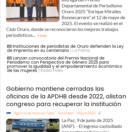
Departamental de Periodismo
Oruro 2025 “Enrique Miralles
Bonnecarrere” el 12 de mayo de
2025. El evento se realizó en el
Club Oruro, donde se reconocieron los mejores trabajos
periodísticos...
+ más
Instituciones de periodistas de Oruro defienden la Ley
de Imprenta en su centenario
| La Patria
Lanzan convocatoria del Premio Nacional de
Periodismo con Perspectiva de Género 2025 para
promover la igualdad y el empoderamiento económico
de las mujeres
| Radio Fides
Gobierno mantiene cerradas las
oficinas de la APDHB desde 2022, alistan
congreso para recuperar la institución
Agencia de Noticias Fides
Sociedad
10/Jun/2025
La Paz, 9 de junio de 2025
(ANF). - El ingreso custodiado
por cuatro policías y los