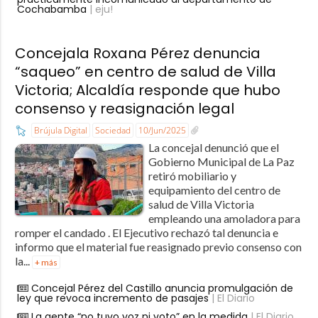
Cochabamba
| eju!
Concejala Roxana Pérez denuncia
“saqueo” en centro de salud de Villa
Victoria; Alcaldía responde que hubo
consenso y reasignación legal
Brújula Digital
Sociedad
10/Jun/2025
La concejal denunció que el
Gobierno Municipal de La Paz
retiró mobiliario y
equipamiento del centro de
salud de Villa Victoria
empleando una amoladora para
romper el candado . El Ejecutivo rechazó tal denuncia e
informo que el material fue reasignado previo consenso con
la...
+ más
Concejal Pérez del Castillo anuncia promulgación de
ley que revoca incremento de pasajes
| El Diario
La gente “no tuvo voz ni voto” en la medida
| El Diario