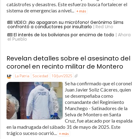
catástrofes y desastres. Este esfuerzo busca fortalecer el
sistema de emergencias a nivel...
+ más
VIDEO: ¡No apagaron su micrófono! Gerónimo Sims
confrontó a conductores por insultarlo
| Red Uno
El interés de los bolivianos por encima de todo
| Ahora
el Pueblo
Revelan detalles sobre el asesinato del
coronel en recinto militar de Montero
La Patria
Sociedad
10/Jun/2025
Se ha confirmado que el coronel
Juan Javier Soliz Cáceres, quien
se desempeñaba como
comandante del Regimiento
Manchego - Satinadores de la
Selva de Montero en Santa
Cruz, fue atacado por la espalda
en la madrugada del sábado 31 de mayo de 2025. Este
trágico suceso ocurrió...
+ más