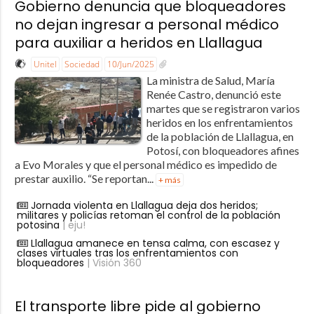
Gobierno denuncia que bloqueadores
no dejan ingresar a personal médico
para auxiliar a heridos en Llallagua
Unitel
Sociedad
10/Jun/2025
La ministra de Salud, María
Renée Castro, denunció este
martes que se registraron varios
heridos en los enfrentamientos
de la población de Llallagua, en
Potosí, con bloqueadores afines
a Evo Morales y que el personal médico es impedido de
prestar auxilio. “Se reportan...
+ más
Jornada violenta en Llallagua deja dos heridos;
militares y policías retoman el control de la población
potosina
| eju!
Llallagua amanece en tensa calma, con escasez y
clases virtuales tras los enfrentamientos con
bloqueadores
| Visión 360
El transporte libre pide al gobierno