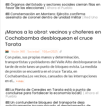
Órganos del Estado y sectores sociales cierran filas en
favor de las elecciones
| Ahora el Pueblo
Consternación en Montero: Ejército confirma
asesinato de coronel dentro de unidad militar
| Red Uno
¡Manos a la obra!: vecinos y choferes en
Cochabamba desbloquean el cruce
Tarata
Visión 360
Sociedad
10/Jun/2025
Con palas, sus propias manos y determinación,
transportistas y pobladores del Valle Alto desbloquearon la
tarde de este lunes un punto de bloqueo evista. La medida
de presión se encuentra en el cruce Tarata, en
Cochabamba.Los vecinos, cansados de las interrupciones
en el...
+ más
La Planta de Cereales en Tarata está a punto de
concluirse para fortalecer la economía localC
| Ahora el
Pueblo
Un contundente bloqueo del transporte deja
prácticamente incomunicado al departamento de