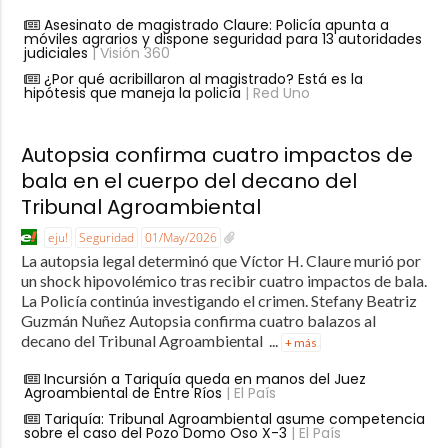
Asesinato de magistrado Claure: Policía apunta a
móviles agrarios y dispone seguridad para 13 autoridades
judiciales
| Visión 360
¿Por qué acribillaron al magistrado? Está es la
hipótesis que maneja la policía
| Red Uno
Autopsia confirma cuatro impactos de
bala en el cuerpo del decano del
Tribunal Agroambiental
eju!
Seguridad
01/May/2026
La autopsia legal determinó que Víctor H. Claure murió por
un shock hipovolémico tras recibir cuatro impactos de bala.
La Policía continúa investigando el crimen. Stefany Beatriz
Guzmán Nuñez Autopsia confirma cuatro balazos al
decano del Tribunal Agroambiental ...
+ más
Incursión a Tariquía queda en manos del Juez
Agroambiental de Entre Ríos
| El País
Tariquía: Tribunal Agroambiental asume competencia
sobre el caso del Pozo Domo Oso X-3
| El País