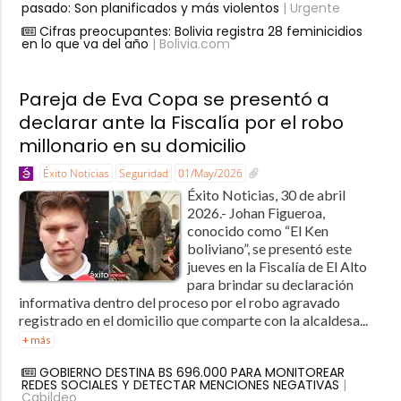
pasado: Son planificados y más violentos
| Urgente
Cifras preocupantes: Bolivia registra 28 feminicidios
en lo que va del año
| Bolivia.com
Pareja de Eva Copa se presentó a
declarar ante la Fiscalía por el robo
millonario en su domicilio
Éxito Noticias
Seguridad
01/May/2026
Éxito Noticias, 30 de abril
2026.- Johan Figueroa,
conocido como “El Ken
boliviano”, se presentó este
jueves en la Fiscalía de El Alto
para brindar su declaración
informativa dentro del proceso por el robo agravado
registrado en el domicilio que comparte con la alcaldesa...
+ más
GOBIERNO DESTINA BS 696.000 PARA MONITOREAR
REDES SOCIALES Y DETECTAR MENCIONES NEGATIVAS
|
Cabildeo