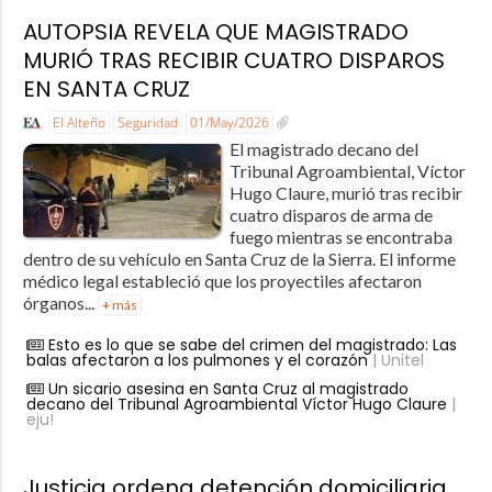
AUTOPSIA REVELA QUE MAGISTRADO
MURIÓ TRAS RECIBIR CUATRO DISPAROS
EN SANTA CRUZ
El Alteño
Seguridad
01/May/2026
El magistrado decano del
Tribunal Agroambiental, Víctor
Hugo Claure, murió tras recibir
cuatro disparos de arma de
fuego mientras se encontraba
dentro de su vehículo en Santa Cruz de la Sierra. El informe
médico legal estableció que los proyectiles afectaron
órganos...
+ más
Esto es lo que se sabe del crimen del magistrado: Las
balas afectaron a los pulmones y el corazón
| Unitel
Un sicario asesina en Santa Cruz al magistrado
decano del Tribunal Agroambiental Víctor Hugo Claure
|
eju!
Justicia ordena detención domiciliaria