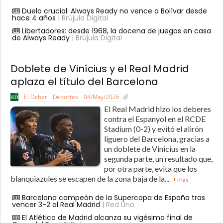
Duelo crucial: Always Ready no vence a Bolívar desde
hace 4 años
| Brújula Digital
Libertadores: desde 1968, la docena de juegos en casa
de Always Ready
| Brújula Digital
Doblete de Vinícius y el Real Madrid
aplaza el título del Barcelona
El Deber
Deportes
04/May/2026
El Real Madrid hizo los deberes
contra el Espanyol en el RCDE
Stadium (0-2) y evitó el alirón
liguero del Barcelona, gracias a
un doblete de Vinicius en la
segunda parte, un resultado que,
por otra parte, evita que los
blanquiazules se escapen de la zona baja de la...
+ más
Barcelona campeón de la Supercopa de España tras
vencer 3-2 al Real Madrid
| Red Uno
El Atlético de Madrid alcanza su vigésima final de