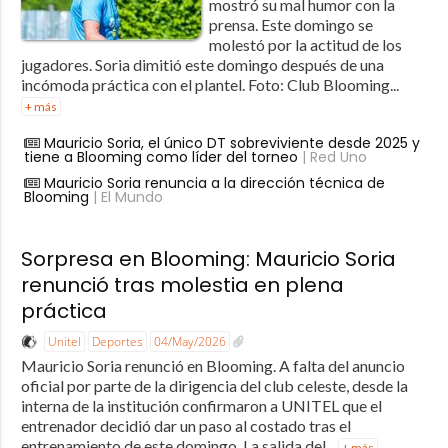
mostró su mal humor con la
prensa. Este domingo se
molestó por la actitud de los
jugadores. Soria dimitió este domingo después de una
incómoda práctica con el plantel. Foto: Club Blooming...
+ más
Mauricio Soria, el único DT sobreviviente desde 2025 y
tiene a Blooming como líder del torneo
| Red Uno
Mauricio Soria renuncia a la dirección técnica de
Blooming
| El Mundo
Sorpresa en Blooming: Mauricio Soria
renunció tras molestia en plena
práctica
Unitel
Deportes
04/May/2026
Mauricio Soria renunció en Blooming. A falta del anuncio
oficial por parte de la dirigencia del club celeste, desde la
interna de la institución confirmaron a UNITEL que el
entrenador decidió dar un paso al costado tras el
entrenamiento de este domingo. La salida del...
+ más