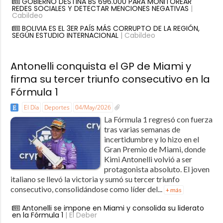
GOBIERNO DESTINA BS 696.000 PARA MONITOREAR
REDES SOCIALES Y DETECTAR MENCIONES NEGATIVAS
|
Cabildeo
BOLIVIA ES EL 3ER PAÍS MÁS CORRUPTO DE LA REGIÓN,
SEGÚN ESTUDIO INTERNACIONAL
| Cabildeo
Antonelli conquista el GP de Miami y
firma su tercer triunfo consecutivo en la
Fórmula 1
El Día
Deportes
04/May/2026
La Fórmula 1 regresó con fuerza
tras varias semanas de
incertidumbre y lo hizo en el
Gran Premio de Miami, donde
Kimi Antonelli volvió a ser
protagonista absoluto. El joven
italiano se llevó la victoria y sumó su tercer triunfo
consecutivo, consolidándose como líder del...
+ más
Antonelli se impone en Miami y consolida su liderato
en la Fórmula 1
| El Deber