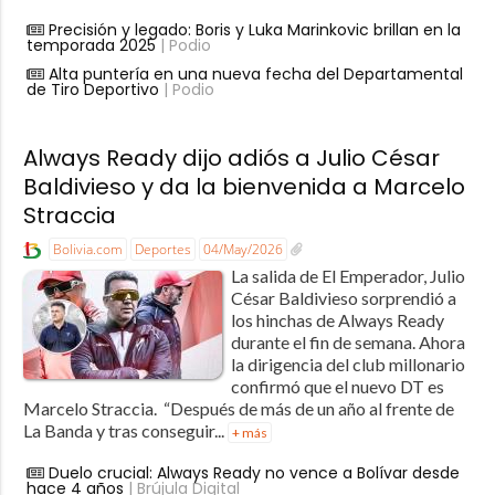
Precisión y legado: Boris y Luka Marinkovic brillan en la
temporada 2025
| Podio
Alta puntería en una nueva fecha del Departamental
de Tiro Deportivo
| Podio
Always Ready dijo adiós a Julio César
Baldivieso y da la bienvenida a Marcelo
Straccia
Bolivia.com
Deportes
04/May/2026
La salida de El Emperador, Julio
César Baldivieso sorprendió a
los hinchas de Always Ready
durante el fin de semana. Ahora
la dirigencia del club millonario
confirmó que el nuevo DT es
Marcelo Straccia. “Después de más de un año al frente de
La Banda y tras conseguir...
+ más
Duelo crucial: Always Ready no vence a Bolívar desde
hace 4 años
| Brújula Digital