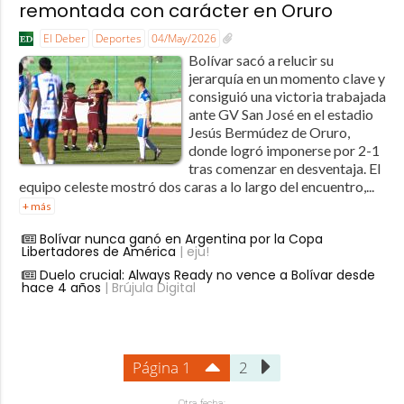
remontada con carácter en Oruro
El Deber
Deportes
04/May/2026
Bolívar sacó a relucir su
jerarquía en un momento clave y
consiguió una victoria trabajada
ante GV San José en el estadio
Jesús Bermúdez de Oruro,
donde logró imponerse por 2-1
tras comenzar en desventaja. El
equipo celeste mostró dos caras a lo largo del encuentro,...
+ más
Bolívar nunca ganó en Argentina por la Copa
Libertadores de América
| eju!
Duelo crucial: Always Ready no vence a Bolívar desde
hace 4 años
| Brújula Digital
Página 1
2
Otra fecha: