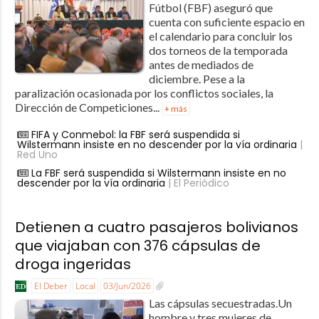
Fútbol (FBF) aseguró que
cuenta con suficiente espacio en
el calendario para concluir los
dos torneos de la temporada
antes de mediados de
diciembre. Pese a la
paralización ocasionada por los conflictos sociales, la
Dirección de Competiciones...
+ más
FIFA y Conmebol: la FBF será suspendida si
Wilstermann insiste en no descender por la vía ordinaria
|
Red Uno
La FBF será suspendida si Wilstermann insiste en no
descender por la vía ordinaria
| El Periódico
Detienen a cuatro pasajeros bolivianos
que viajaban con 376 cápsulas de
droga ingeridas
El Deber
Local
03/Jun/2026
Las cápsulas secuestradas.Un
hombre y tres mujeres de