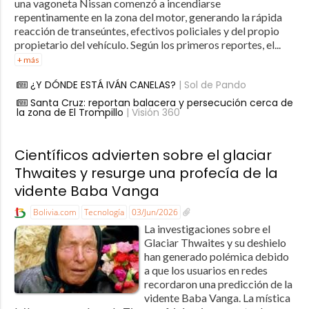
una vagoneta Nissan comenzó a incendiarse
repentinamente en la zona del motor, generando la rápida
reacción de transeúntes, efectivos policiales y del propio
propietario del vehículo. Según los primeros reportes, el...
+ más
¿Y DÓNDE ESTÁ IVÁN CANELAS?
| Sol de Pando
Santa Cruz: reportan balacera y persecución cerca de
la zona de El Trompillo
| Visión 360
Científicos advierten sobre el glaciar
Thwaites y resurge una profecía de la
vidente Baba Vanga
Bolivia.com
Tecnología
03/Jun/2026
La investigaciones sobre el
Glaciar Thwaites y su deshielo
han generado polémica debido
a que los usuarios en redes
recordaron una predicción de la
vidente Baba Vanga. La mística