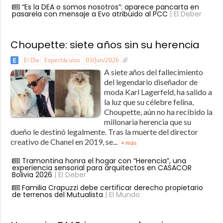
“Es la DEA o somos nosotros”: aparece pancarta en
pasarela con mensaje a Evo atribuido al PCC
| El Deber
Choupette: siete años sin su herencia
El Día
Espectáculos
03/Jun/2026
A siete años del fallecimiento
del legendario diseñador de
moda Karl Lagerfeld, ha salido a
la luz que su célebre felina,
Choupette, aún no ha recibido la
millonaria herencia que su
dueño le destinó legalmente. Tras la muerte del director
creativo de Chanel en 2019, se...
+ más
Tramontina honra el hogar con “Herencia”, una
experiencia sensorial para arquitectos en CASACOR
Bolivia 2026
| El Deber
Familia Crapuzzi debe certificar derecho propietario
de terrenos del Mutualista
| El Mundo