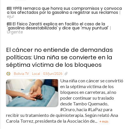
YPFB remarca que honra sus compromisos y convoca
a los afectados por la gasolina a registrar sus reclamos
|
eju!
El físico Zaratti explica en facilito el caso de la
'gasolina desestabilizada' y dice que 'muy puntual'
|
Urgente
El cáncer no entiende de demandas
políticas: Una niña se convierte en la
séptima víctima de los bloqueos
Bolivia TV
Local
03/Jun/2026
Una niña con cáncer se convirtió
en la séptima víctima de los
bloqueos en carreteras, al no
poder continuar su traslado
desde Tambo Quemado,
#Oruro, hacia #LaPaz para
recibir su tratamiento de quimioterapia. Según relató Ana
Carola Torrez, presidenta de la Asociación de...
+ más