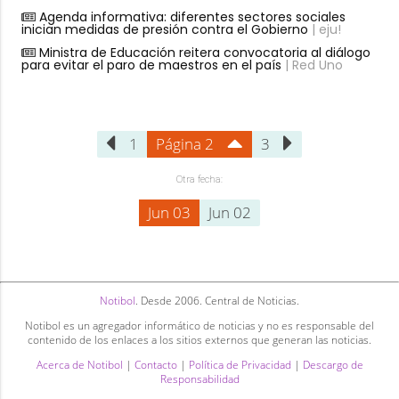
Agenda informativa: diferentes sectores sociales
inician medidas de presión contra el Gobierno
| eju!
Ministra de Educación reitera convocatoria al diálogo
para evitar el paro de maestros en el país
| Red Uno
1
Página 2
3
Otra fecha:
Jun 03
Jun 02
Notibol
. Desde 2006. Central de Noticias.
Notibol es un agregador informático de noticias y no es responsable del
contenido de los enlaces a los sitios externos que generan las noticias.
Acerca de Notibol
|
Contacto
|
Política de Privacidad
|
Descargo de
Responsabilidad