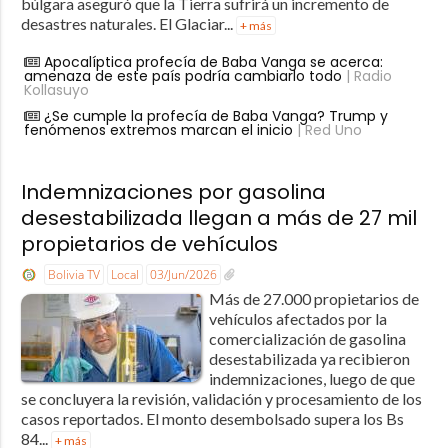
búlgara aseguró que la Tierra sufrirá un incremento de
desastres naturales. El Glaciar...
+ más
Apocalíptica profecía de Baba Vanga se acerca:
amenaza de este país podría cambiarlo todo
| Radio
Kollasuyo
¿Se cumple la profecía de Baba Vanga? Trump y
fenómenos extremos marcan el inicio
| Red Uno
Indemnizaciones por gasolina
desestabilizada llegan a más de 27 mil
propietarios de vehículos
Bolivia TV
Local
03/Jun/2026
Más de 27.000 propietarios de
vehículos afectados por la
comercialización de gasolina
desestabilizada ya recibieron
indemnizaciones, luego de que
se concluyera la revisión, validación y procesamiento de los
casos reportados. El monto desembolsado supera los Bs
84...
+ más