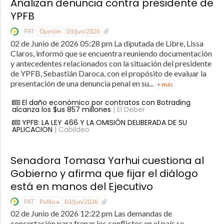
Analizan denuncia contra presidente de
YPFB
PAT
Opinión
03/Jun/2026
02 de Junio de 2026 05:28 pm La diputada de Libre, Lissa
Claros, informó que se encuentra reuniendo documentación
y antecedentes relacionados con la situación del presidente
de YPFB, Sebastián Daroca, con el propósito de evaluar la
presentación de una denuncia penal en su...
+ más
El daño económico por contratos con Botrading
alcanza los $us 857 millones
| El Deber
YPFB: LA LEY 466 Y LA OMISIÓN DELIBERADA DE SU
APLICACION
| Cabildeo
Senadora Tomasa Yarhui cuestiona al
Gobierno y afirma que fijar el diálogo
está en manos del Ejecutivo
PAT
Política
03/Jun/2026
02 de Junio de 2026 12:22 pm Las demandas de
concertación para frenar los conflictos en el país se