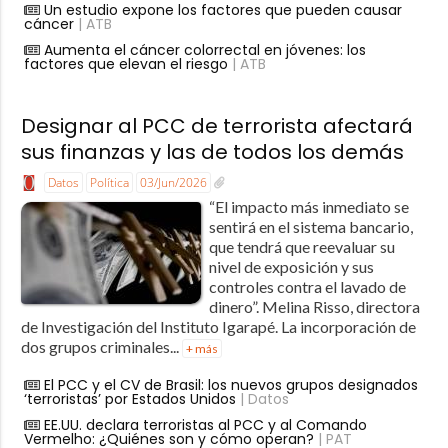
Un estudio expone los factores que pueden causar
cáncer
| ATB
Aumenta el cáncer colorrectal en jóvenes: los
factores que elevan el riesgo
| ATB
Designar al PCC de terrorista afectará
sus finanzas y las de todos los demás
Datos
Política
03/Jun/2026
“El impacto más inmediato se
sentirá en el sistema bancario,
que tendrá que reevaluar su
nivel de exposición y sus
controles contra el lavado de
dinero”. Melina Risso, directora
de Investigación del Instituto Igarapé. La incorporación de
dos grupos criminales...
+ más
El PCC y el CV de Brasil: los nuevos grupos designados
‘terroristas’ por Estados Unidos
| Datos
EE.UU. declara terroristas al PCC y al Comando
Vermelho: ¿Quiénes son y cómo operan?
| PAT