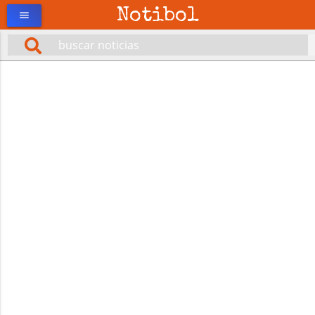
Notibol
menu