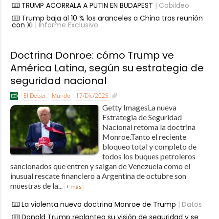
TRUMP ACORRALA A PUTIN EN BUDAPEST
| Cabildeo
Trump baja al 10 % los aranceles a China tras reunión
con Xi
| Informe Exclusivo
Doctrina Donroe: cómo Trump ve
América Latina, según su estrategia de
seguridad nacional
El Deber
Mundo
17/Dic/2025
Getty ImagesLa nueva
Estrategia de Seguridad
Nacional retoma la doctrina
Monroe.Tanto el reciente
bloqueo total y completo de
todos los buques petroleros
sancionados que entren y salgan de Venezuela como el
inusual rescate financiero a Argentina de octubre son
muestras de la...
+ más
La violenta nueva doctrina Monroe de Trump
| Datos
Donald Trump replantea su visión de seguridad y se