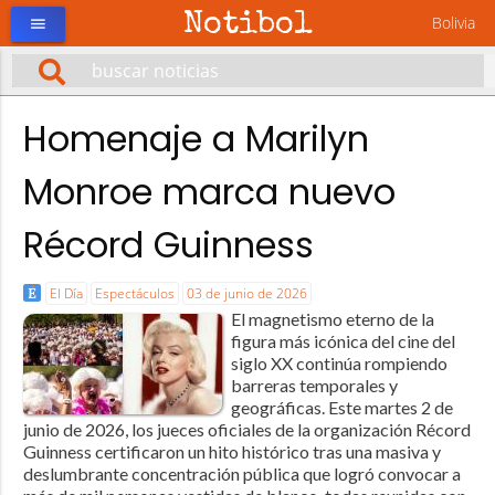
Notibol
Bolivia
menu
Homenaje a Marilyn
Monroe marca nuevo
Récord Guinness
El Día
Espectáculos
03 de junio de 2026
El magnetismo eterno de la
figura más icónica del cine del
siglo XX continúa rompiendo
barreras temporales y
geográficas. Este martes 2 de
junio de 2026, los jueces oficiales de la organización Récord
Guinness certificaron un hito histórico tras una masiva y
deslumbrante concentración pública que logró convocar a