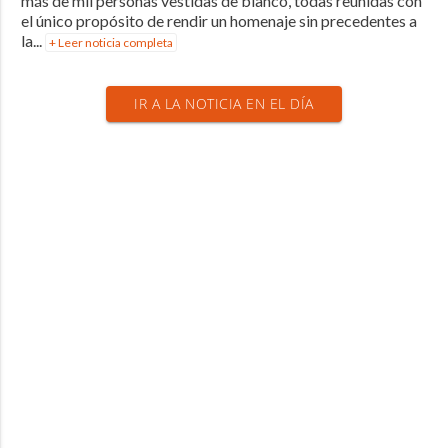
más de mil personas vestidas de blanco, todas reunidas con
el único propósito de rendir un homenaje sin precedentes a
la...
+ Leer noticia completa
IR A LA NOTICIA EN EL DÍA