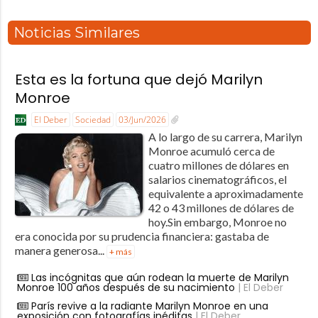
Noticias Similares
Esta es la fortuna que dejó Marilyn
Monroe
El Deber
Sociedad
03/Jun/2026
A lo largo de su carrera, Marilyn
Monroe acumuló cerca de
cuatro millones de dólares en
salarios cinematográficos, el
equivalente a aproximadamente
42 o 43 millones de dólares de
hoy.Sin embargo, Monroe no
era conocida por su prudencia financiera: gastaba de
manera generosa...
+ más
Las incógnitas que aún rodean la muerte de Marilyn
Monroe 100 años después de su nacimiento
| El Deber
París revive a la radiante Marilyn Monroe en una
exposición con fotografías inéditas
| El Deber