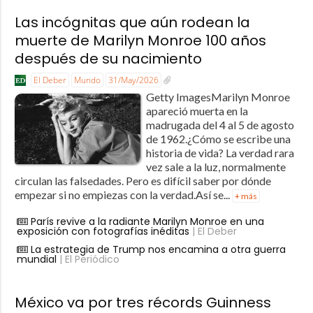
Las incógnitas que aún rodean la
muerte de Marilyn Monroe 100 años
después de su nacimiento
El Deber
Mundo
31/May/2026
Getty ImagesMarilyn Monroe
apareció muerta en la
madrugada del 4 al 5 de agosto
de 1962.¿Cómo se escribe una
historia de vida? La verdad rara
vez sale a la luz, normalmente
circulan las falsedades. Pero es difícil saber por dónde
empezar si no empiezas con la verdad.Así se...
+ más
París revive a la radiante Marilyn Monroe en una
exposición con fotografías inéditas
| El Deber
La estrategia de Trump nos encamina a otra guerra
mundial
| El Periódico
México va por tres récords Guinness