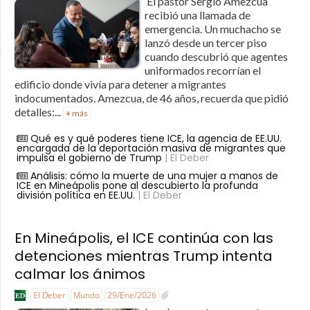
El pastor Sergio Amezcua
recibió una llamada de
emergencia. Un muchacho se
lanzó desde un tercer piso
cuando descubrió que agentes
uniformados recorrían el
edificio donde vivía para detener a migrantes
indocumentados. Amezcua, de 46 años, recuerda que pidió
detalles:...
+ más
Qué es y qué poderes tiene ICE, la agencia de EE.UU.
encargada de la deportación masiva de migrantes que
impulsa el gobierno de Trump
| El Deber
Análisis: cómo la muerte de una mujer a manos de
ICE en Mineápolis pone al descubierto la profunda
división política en EE.UU.
| El Deber
En Mineápolis, el ICE continúa con las
detenciones mientras Trump intenta
calmar los ánimos
El Deber
Mundo
29/Ene/2026