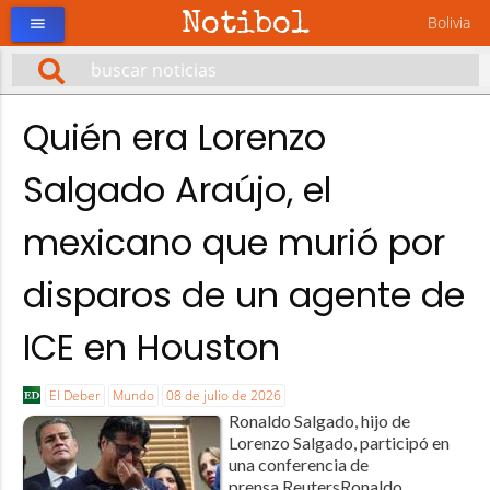
Notibol
Bolivia
menu
Quién era Lorenzo
Salgado Araújo, el
mexicano que murió por
disparos de un agente de
ICE en Houston
El Deber
Mundo
08 de julio de 2026
Ronaldo Salgado, hijo de
Lorenzo Salgado, participó en
una conferencia de
prensa.ReutersRonaldo