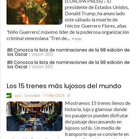
(EUROPA PRESS) .- El
presidente de Estados Unidos,
Donald Trump, ha anunciado
este sábado la muerte de
Héctor Guerrero Flores, alias
'Niño Guerrero', máximo líder de la poderosa organización
criminal venezolana 'Tren de...
+ más
Conozca la lista de nominaciones de la 98 edición de
los Óscar
| Visión 360
Conozca la lista de nominaciones de la 98 edición de
los Óscar
| Visión 360
Los 15 trenes más lujosos del mundo
eju!
Sociedad
11/Abr/2026
Mostramos 15 trenes llenos de
historia, lujo y glamour donde
los pasajeros pueden disfrutar
del paisaje descansando en
lujosos sofás. Un medio de
transporte que se convierte en