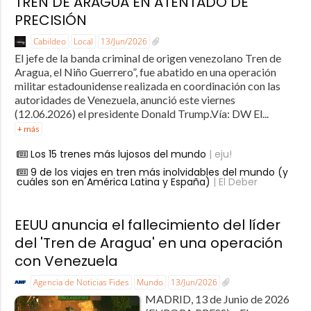
TREN DE ARAGUA EN ATENTADO DE
PRECISIÓN
Cabildeo
Local
13/Jun/2026
El jefe de la banda criminal de origen venezolano Tren de
Aragua, el Niño Guerrero”, fue abatido en una operación
militar estadounidense realizada en coordinación con las
autoridades de Venezuela, anunció este viernes
(12.06.2026) el presidente Donald Trump.Vía: DW El...
+ más
Los 15 trenes más lujosos del mundo
| eju!
9 de los viajes en tren más inolvidables del mundo (y
cuáles son en América Latina y España)
| El Deber
EEUU anuncia el fallecimiento del líder
del 'Tren de Aragua' en una operación
con Venezuela
Agencia de Noticias Fides
Mundo
13/Jun/2026
MADRID, 13 de Junio de 2026