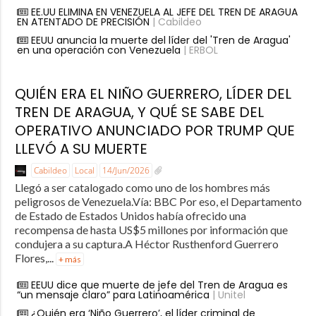
EE.UU ELIMINA EN VENEZUELA AL JEFE DEL TREN DE ARAGUA
EN ATENTADO DE PRECISIÓN
| Cabildeo
EEUU anuncia la muerte del líder del 'Tren de Aragua'
en una operación con Venezuela
| ERBOL
QUIÉN ERA EL NIÑO GUERRERO, LÍDER DEL
TREN DE ARAGUA, Y QUÉ SE SABE DEL
OPERATIVO ANUNCIADO POR TRUMP QUE
LLEVÓ A SU MUERTE
Cabildeo
Local
14/Jun/2026
Llegó a ser catalogado como uno de los hombres más
peligrosos de Venezuela.Vía: BBC Por eso, el Departamento
de Estado de Estados Unidos había ofrecido una
recompensa de hasta US$5 millones por información que
condujera a su captura.A Héctor Rusthenford Guerrero
Flores,...
+ más
EEUU dice que muerte de jefe del Tren de Aragua es
“un mensaje claro” para Latinoamérica
| Unitel
¿Quién era ‘Niño Guerrero’, el líder criminal de