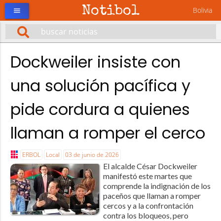
Notibol
Bolivia
menu
Dockweiler insiste con
una solución pacífica y
pide cordura a quienes
llaman a romper el cerco
ERBOL
Local
03 de junio de 2026
El alcalde César Dockweiler
manifestó este martes que
comprende la indignación de los
paceños que llaman a romper
cercos y a la confrontación
contra los bloqueos, pero