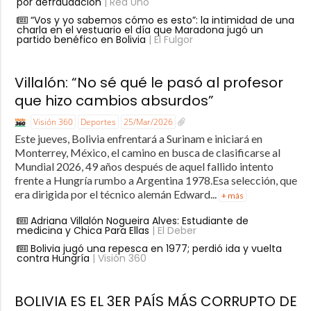
por defraudación
| Red Uno
“Vos y yo sabemos cómo es esto”: la intimidad de una
charla en el vestuario el día que Maradona jugó un
partido benéfico en Bolivia
| El Fulgor
Villalón: “No sé qué le pasó al profesor
que hizo cambios absurdos”
Visión 360
Deportes
25/Mar/2026
Este jueves, Bolivia enfrentará a Surinam e iniciará en
Monterrey, México, el camino en busca de clasificarse al
Mundial 2026, 49 años después de aquel fallido intento
frente a Hungría rumbo a Argentina 1978.Esa selección, que
era dirigida por el técnico alemán Edward...
+ más
Adriana Villalón Nogueira Alves: Estudiante de
medicina y Chica Para Ellas
| El Deber
Bolivia jugó una repesca en 1977; perdió ida y vuelta
contra Hungría
| Visión 360
BOLIVIA ES EL 3ER PAÍS MÁS CORRUPTO DE