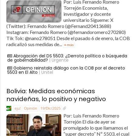
Por: Luis Fernando Romero
Torrejón Economista,
investigador y docente
universitario Sígueme: X
(Twitter): Fernando Romero (@Fernand20413688)
Instagram: Fernando Romero (@fernandoromero270280)
Tik Tok: @nano278051 Desde el pasado 6 de enero, la COB
radicalizó sus medidas de...
+ más
Abrogación del DS 5503: ¿Derrota política o búsqueda
de gobernabilidad?
| Urgente
Gobierno reinstala diálogo con la COB por el decreto
5503 en El Alto
| Unitel
Bolivia: Medidas económicas
navideñas, lo positivo y negativo
eju!
Opinión
19/Dic/2025
Por: Luis Fernando Romero
Torrejón El día de ayer se
promulgado lo que llamamos el
“super decreto” Nº 5503, el cual