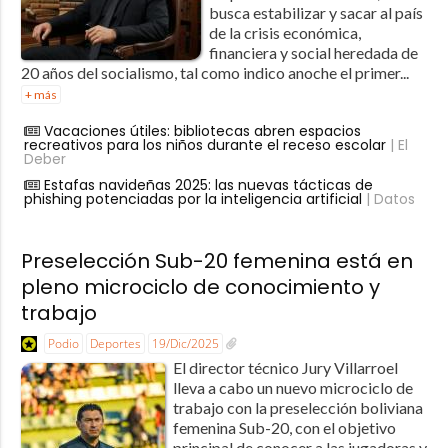
busca estabilizar y sacar al país
de la crisis económica,
financiera y social heredada de
20 años del socialismo, tal como indico anoche el primer...
+ más
Vacaciones útiles: bibliotecas abren espacios
recreativos para los niños durante el receso escolar
| El
Deber
Estafas navideñas 2025: las nuevas tácticas de
phishing potenciadas por la inteligencia artificial
| Datos
Preselección Sub-20 femenina está en
pleno microciclo de conocimiento y
trabajo
Podio
Deportes
19/Dic/2025
El director técnico Jury Villarroel
lleva a cabo un nuevo microciclo de
trabajo con la preselección boliviana
femenina Sub-20, con el objetivo
principal de conocer a las jugadoras y