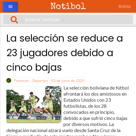
Notibol
Bolivia
menu
La selección se reduce a
23 jugadores debido a
cinco bajas
Premium
Deportes
03 de junio de 2026
La selección boliviana de fútbol
afrontará los dos amistosos en
Estados Unidos con 23
futbolistas, de los 28
convocados en principio,
debido a que sufrió cinco bajas
por diversos motivos. La
delegación nacional alzará vuelo desde Santa Cruz de la