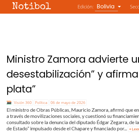
Notibol
Bolivia
Edición:
Sec
Ministro Zamora advierte u
desestabilización” y afir
plata”
Visión 360
Política
06 de mayo de 2026
El ministro de Obras Públicas, Mauricio Zamora, afirmó que en 
a través de movilizaciones sociales, y cuestionó su financiamie
consultado sobre la denuncia del diputado Édgar Zegarra, de la
de Estado” impulsado desde el Chapare y financiado por...
+ Lee