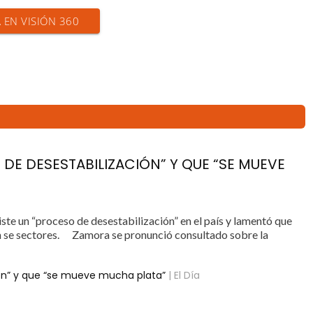
A EN VISIÓN 360
DE DESESTABILIZACIÓN” Y QUE “SE MUEVE
ste un “proceso de desestabilización” en el país y lamentó que
ión se sectores. Zamora se pronunció consultado sobre la
ión” y que “se mueve mucha plata”
| El Día