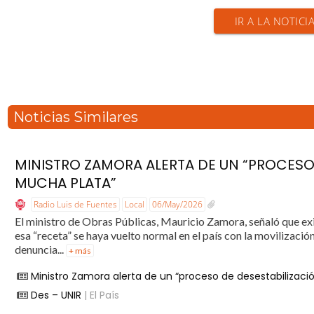
IR A LA NOTICI
Noticias Similares
MINISTRO ZAMORA ALERTA DE UN “PROCESO 
MUCHA PLATA”
Radio Luis de Fuentes
Local
06/May/2026
El ministro de Obras Públicas, Mauricio Zamora, señaló que exi
esa “receta” se haya vuelto normal en el país con la movilizac
denuncia...
+ más
Ministro Zamora alerta de un “proceso de desestabilizac
Des – UNIR
| El País