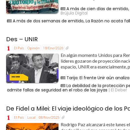
A más de cien días de emitido, 
Brújula Digital
A más de dos semanas de emitido, La Razón no acata fallo 
Des – UNIR
El País
Opinión
18/Ene/2026
En algún momento Unidos para Renov
líderes gozaron de proyección naci
espacio, UNIR era esencialmente, pe
Tarija: El frente Unir aún anali
La debilidad de la protección p
admite fallas de seguridad en el robo de las joyas
| El Deber
De Fidel a Milei: El viaje ideológico de los P
El País
Local
08/Nov/2025
Rodrigo Paz alcanzará este lunes el