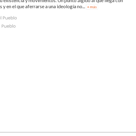
u existencia y movimientos. Un punto álgido al que llega con
y en el que aferrarse a una ideología no...
+ más
l Pueblo
l Pueblo