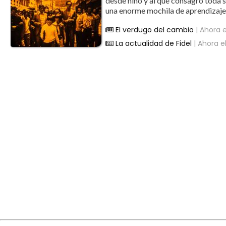
desde niño y al que consagró toda s
una enorme mochila de aprendizajes 
El verdugo del cambio
| Ahora e
La actualidad de Fidel
| Ahora e