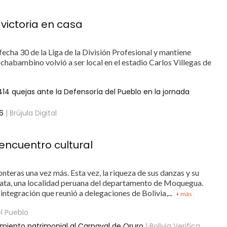
 victoria en casa
echa 30 de la Liga de la División Profesional y mantiene
chabambino volvió a ser local en el estadio Carlos Villegas de
14 quejas ante la Defensoría del Pueblo en la jornada
26
| Brújula Digital
 encuentro cultural
nteras una vez más. Esta vez, la riqueza de sus danzas y su
orata, una localidad peruana del departamento de Moquegua.
 integración que reunió a delegaciones de Bolivia,...
+ más
l Pueblo
miento patrimonial al Carnaval de Oruro
| Bolivia Verifica