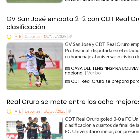
GV San José empata 2-2 con CDT Real Oru
clasificación
ATB
Deportes
09/Nov/2025
GV San José y CDT Real Oruro empat
Profesional, disputada en el estad
en homenaje al aniversario cívico d
CASA DEL TENIS “INSPIRA BOLIVIA
nacional
| Ver.bo
CDT Real Oruro se prepara para
Real Oruro se mete entre los ocho mejores
ATB
Deportes
30/Oct/2025
CDT Real Oruro goleó 3-0 a FC Univ
clasificación a cuartos de final de l
FC Universitario mejor, con presión