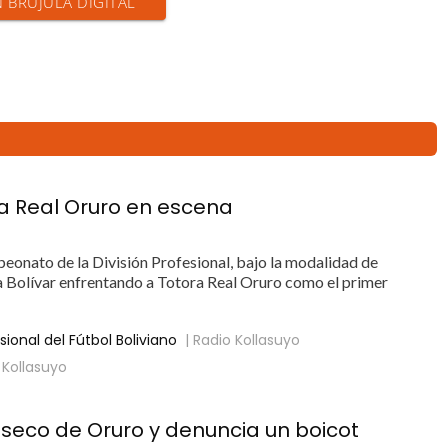
N BRÚJULA DIGITAL
ra Real Oruro en escena
peonato de la División Profesional, bajo la modalidad de
á a Bolívar enfrentando a Totora Real Oruro como el primer
ional del Fútbol Boliviano
| Radio Kollasuyo
 Kollasuyo
 seco de Oruro y denuncia un boicot