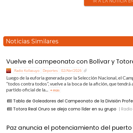
IR A LA NOTICIA E
Noticias Similares
Vuelve el campeonato con Bolívar y Toto
Radio Kollasuyo
Deportes
02/Abr/2026
Luego de la euforia generada por la Selección Nacional, el Cam
“todos contra todos”, vuelve a la boca de la afición, que tendr
partido oficial de la...
+ más
Tabla de Goleadores del Campeonato de la División Profes
Totora Real Oruro se aleja como líder en su grupo
| Radio
Paz anuncia el potenciamiento del puerto