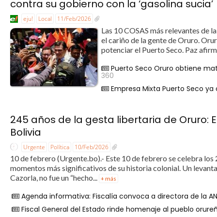
contra su gobierno con la ‘gasolina sucia’
eju!
Local
11/Feb/2026
Las 10 COSAS más relevantes de la
el cariño de la gente de Oruro. Oru
potenciar el Puerto Seco. Paz afirm
Puerto Seco Oruro obtiene mat
360
Empresa Mixta Puerto Seco ya
245 años de la gesta libertaria de Oruro: 
Bolivia
Urgente
Política
10/Feb/2026
10 de febrero (Urgente.bo).- Este 10 de febrero se celebra los 
momentos más significativos de su historia colonial. Un levant
Cazorla, no fue un “hecho...
+ más
Agenda informativa: Fiscalía convoca a directora de la 
Fiscal General del Estado rinde homenaje al pueblo orureño