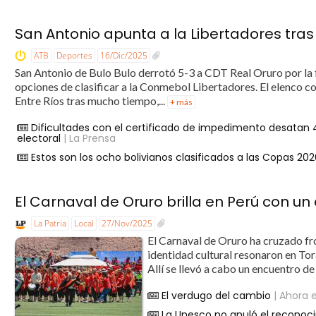
San Antonio apunta a la Libertadores tras
ATB
Deportes
16/Dic/2025
San Antonio de Bulo Bulo derrotó 5-3 a CDT Real Oruro por la f
opciones de clasificar a la Conmebol Libertadores. El elenco co
Entre Ríos tras mucho tiempo,...
+ más
Dificultades con el certificado de impedimento desatan 4
electoral
| La Prensa
Estos son los ocho bolivianos clasificados a las Copas 20
El Carnaval de Oruro brilla en Perú con un
La Patria
Local
27/Nov/2025
El Carnaval de Oruro ha cruzado fro
identidad cultural resonaron en T
Allí se llevó a cabo un encuentro de
El verdugo del cambio
| Ahora e
La Unesco no anuló el reconoci