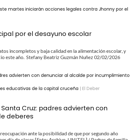
ste martes iniciarán acciones legales contra Jhonny por el
ipal por el desayuno escolar
ratos incompletos y baja calidad en la alimentación escolar, y
ficio este año. Stefany Beatriz Guzmán Nuñez 02/02/2026
dres advierten con denunciar al alcalde por incumplimiento
es educativas de la capital cruceña
| El Deber
 Santa Cruz: padres advierten con
 de deberes
 preocupación ante la posibilidad de que por segundo año
mer día de clases [Foto: Archivo-UNITEL] / Padres de familia