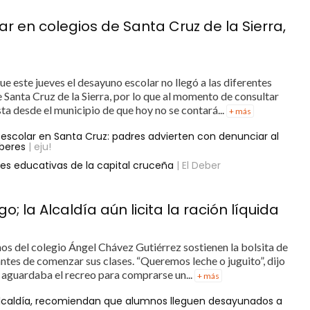
r en colegios de Santa Cruz de la Sierra,
e este jueves el desayuno escolar no llegó a las diferentes
 Santa Cruz de la Sierra, por lo que al momento de consultar
sta desde el municipio de que hoy no se contará...
+ más
escolar en Santa Cruz: padres advierten con denunciar al
beres
| eju!
es educativas de la capital cruceña
| El Deber
; la Alcaldía aún licita la ración líquida
ños del colegio Ángel Chávez Gutiérrez sostienen la bolsita de
ntes de comenzar sus clases. “Queremos leche o juguito”, dijo
 aguardaba el recreo para comprarse un...
+ más
alcaldía, recomiendan que alumnos lleguen desayunados a