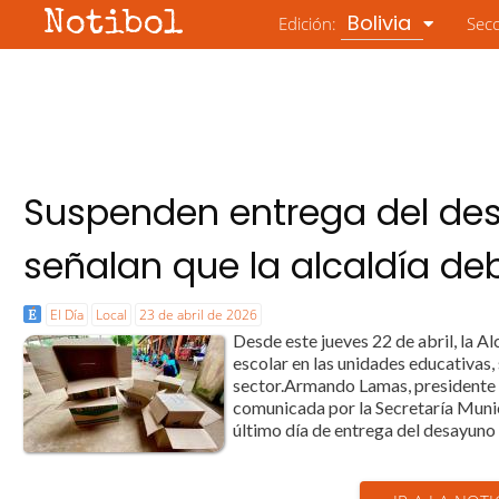
Notibol
Bolivia
Edición:
Sec
Suspenden entrega del des
señalan que la alcaldía de
El Día
Local
23 de abril de 2026
Desde este jueves 22 de abril, la Al
escolar en las unidades educativas,
sector.Armando Lamas, presidente d
comunicada por la Secretaría Munic
último día de entrega del desayuno e