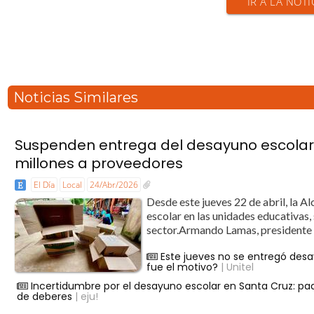
IR A LA NOTI
Noticias Similares
Suspenden entrega del desayuno escolar;
millones a proveedores
El Día
Local
24/Abr/2026
Desde este jueves 22 de abril, la Al
escolar en las unidades educativas,
sector.Armando Lamas, presidente de
Este jueves no se entregó desa
fue el motivo?
| Unitel
Incertidumbre por el desayuno escolar en Santa Cruz: pa
de deberes
| eju!