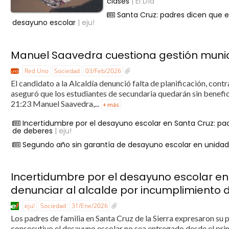
clases
| El Día
Santa Cruz: padres dicen que e
desayuno escolar
| eju!
Manuel Saavedra cuestiona gestión munic
Red Uno
Sociedad
03/Feb/2026
El candidato a la Alcaldía denunció falta de planificación, cont
aseguró que los estudiantes de secundaria quedarán sin bene
21:23 Manuel Saavedra,...
+ más
Incertidumbre por el desayuno escolar en Santa Cruz: pa
de deberes
| eju!
Segundo año sin garantía de desayuno escolar en unidad
Incertidumbre por el desayuno escolar en
denunciar al alcalde por incumplimiento
eju!
Sociedad
31/Ene/2026
Los padres de familia en Santa Cruz de la Sierra expresaron su
consecutivo el desayuno escolar no sea entregado desde el pri