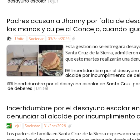
desayuno escolar
| eju!
Padres acusan a Jhonny por falta de desa
las manos y culpe al Concejo, cuando igua
Unitel
Sociedad
03/Feb/2026
Esta gestión no se entregará desayu
Santa Cruz de la Sierra, admitieron 
que este martes realizarán una denu
Incertidumbre por el desayuno 
alcalde por incumplimiento de de
Incertidumbre por el desayuno escolar en Santa Cruz: pa
de deberes
| Unitel
Incertidumbre por el desayuno escolar en
denunciar al alcalde por incumplimiento
eju!
Sociedad
31/Ene/2026
Los padres de familia en Santa Cruz de la Sierra expresaron su
consecutivo el desayuno escolar no sea entregado desde el pri