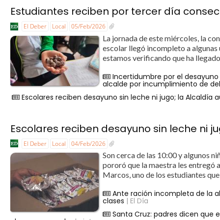
Estudiantes reciben por tercer día conse
El Deber
Local
05/Feb/2026
La jornada de este miércoles, la co
escolar llegó incompleto a algunas
estamos verificando que ha llegado 
Incertidumbre por el desayuno 
alcalde por incumplimiento de de
Escolares reciben desayuno sin leche ni jugo; la Alcaldía aú
Escolares reciben desayuno sin leche ni jugo
El Deber
Local
04/Feb/2026
Son cerca de las 10:00 y algunos ni
pororó que la maestra les entregó a
Marcos, uno de los estudiantes que
Ante ración incompleta de la 
clases
| El Día
Santa Cruz: padres dicen que e