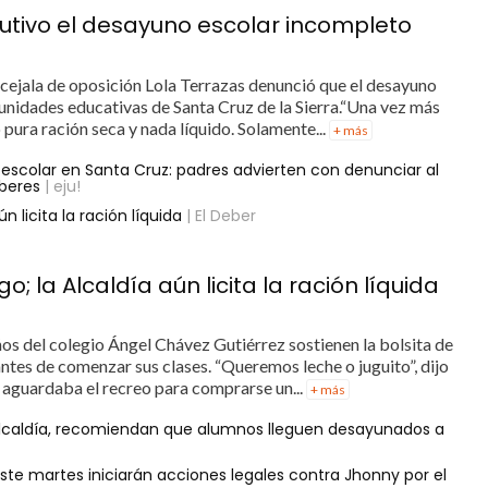
cutivo el desayuno escolar incompleto
ncejala de oposición Lola Terrazas denunció que el desayuno
 unidades educativas de Santa Cruz de la Sierra.“Una vez más
pura ración seca y nada líquido. Solamente...
+ más
escolar en Santa Cruz: padres advierten con denunciar al
beres
| eju!
n licita la ración líquida
| El Deber
; la Alcaldía aún licita la ración líquida
ños del colegio Ángel Chávez Gutiérrez sostienen la bolsita de
ntes de comenzar sus clases. “Queremos leche o juguito”, dijo
 aguardaba el recreo para comprarse un...
+ más
alcaldía, recomiendan que alumnos lleguen desayunados a
ste martes iniciarán acciones legales contra Jhonny por el