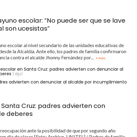
yuno escolar: “No puede ser que se lave
l son ucesistas”
no escolar al nivel secundario de las unidades educativas de
desde la Alcaldía. Ante ello, los padres de familia confirmaron
ncia contra el alcalde Jhonny Fernández por...
+ más
escolar en Santa Cruz: padres advierten con denunciar al
beres
| eju!
dres advierten con denunciar al alcalde por incumplimiento
 Santa Cruz: padres advierten con
 de deberes
 preocupación ante la posibilidad de que por segundo año
mer día de clases [Foto: Archivo-UNITEL] / Padres de familia