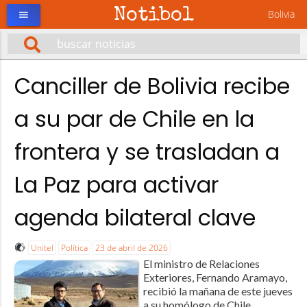
Notibol
Bolivia
menu
Canciller de Bolivia recibe
a su par de Chile en la
frontera y se trasladan a
La Paz para activar
agenda bilateral clave
Unitel
Política
23 de abril de 2026
El ministro de Relaciones
Exteriores, Fernando Aramayo,
recibió la mañana de este jueves
a su homólogo de Chile,