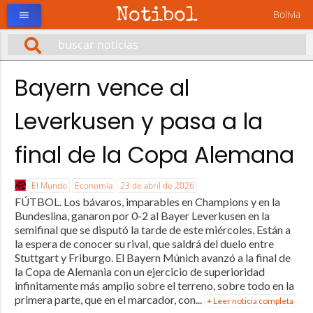
Notibol
Bolivia
menu
Bayern vence al
Leverkusen y pasa a la
final de la Copa Alemana
El Mundo
Economía
23 de abril de 2026
FÚTBOL. Los bávaros, imparables en Champions y en la
Bundeslina, ganaron por 0-2 al Bayer Leverkusen en la
semifinal que se disputó la tarde de este miércoles. Están a
la espera de conocer su rival, que saldrá del duelo entre
Stuttgart y Friburgo. El Bayern Múnich avanzó a la final de
la Copa de Alemania con un ejercicio de superioridad
infinitamente más amplio sobre el terreno, sobre todo en la
primera parte, que en el marcador, con...
+ Leer noticia completa