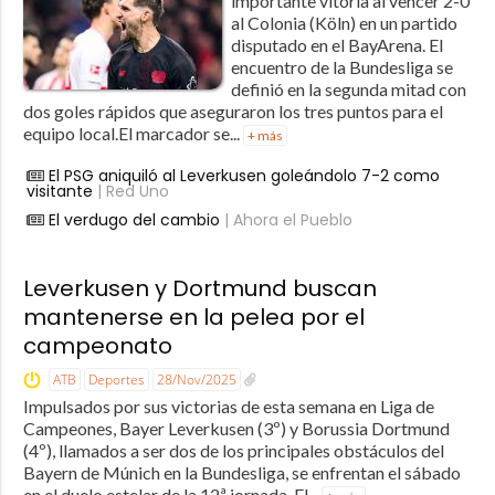
importante vitoria al vencer 2-0
al Colonia (Köln) en un partido
disputado en el BayArena. El
encuentro de la Bundesliga se
definió en la segunda mitad con
dos goles rápidos que aseguraron los tres puntos para el
equipo local.El marcador se...
+ más
El PSG aniquiló al Leverkusen goleándolo 7-2 como
visitante
| Red Uno
El verdugo del cambio
| Ahora el Pueblo
Leverkusen y Dortmund buscan
mantenerse en la pelea por el
campeonato
ATB
Deportes
28/Nov/2025
Impulsados por sus victorias de esta semana en Liga de
Campeones, Bayer Leverkusen (3º) y Borussia Dortmund
(4º), llamados a ser dos de los principales obstáculos del
Bayern de Múnich en la Bundesliga, se enfrentan el sábado
en el duelo estelar de la 12ª jornada. El...