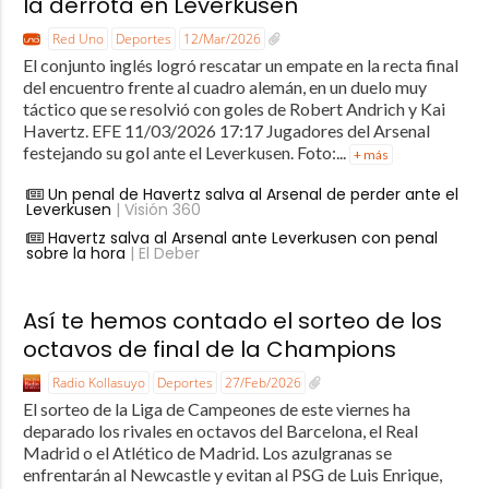
la derrota en Leverkusen
Red Uno
Deportes
12/Mar/2026
El conjunto inglés logró rescatar un empate en la recta final
del encuentro frente al cuadro alemán, en un duelo muy
táctico que se resolvió con goles de Robert Andrich y Kai
Havertz. EFE 11/03/2026 17:17 Jugadores del Arsenal
festejando su gol ante el Leverkusen. Foto:...
+ más
Un penal de Havertz salva al Arsenal de perder ante el
Leverkusen
| Visión 360
Havertz salva al Arsenal ante Leverkusen con penal
sobre la hora
| El Deber
Así te hemos contado el sorteo de los
octavos de final de la Champions
Radio Kollasuyo
Deportes
27/Feb/2026
El sorteo de la Liga de Campeones de este viernes ha
deparado los rivales en octavos del Barcelona, el Real
Madrid o el Atlético de Madrid. Los azulgranas se
enfrentarán al Newcastle y evitan al PSG de Luis Enrique,