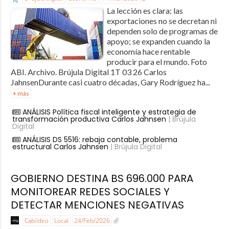
La lección es clara: las
exportaciones no se decretan ni
dependen solo de programas de
apoyo; se expanden cuando la
economía hace rentable
producir para el mundo. Foto
ABI. Archivo. Brújula Digital 1T 03 26 Carlos
JahnsenDurante casi cuatro décadas, Gary Rodríguez ha...
+ más
ANÁLISIS Política fiscal inteligente y estrategia de
transformación productiva Carlos Jahnsen
| Brújula
Digital
ANÁLISIS DS 5516: rebaja contable, problema
estructural Carlos Jahnsen
| Brújula Digital
GOBIERNO DESTINA BS 696.000 PARA
MONITOREAR REDES SOCIALES Y
DETECTAR MENCIONES NEGATIVAS
Cabildeo
Local
24/Feb/2026