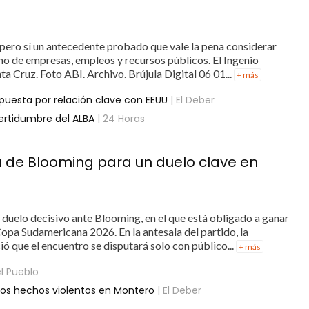
 pero sí un antecedente probado que vale la pena considerar
ino de empresas, empleos y recursos públicos. El Ingenio
a Cruz. Foto ABI. Archivo. Brújula Digital 06 01...
+ más
puesta por relación clave con EEUU
| El Deber
certidumbre del ALBA
| 24 Horas
a de Blooming para un duelo clave en
duelo decisivo ante Blooming, en el que está obligado a ganar
 Copa Sudamericana 2026. En la antesala del partido, la
ió que el encuentro se disputará solo con público...
+ más
l Pueblo
los hechos violentos en Montero
| El Deber