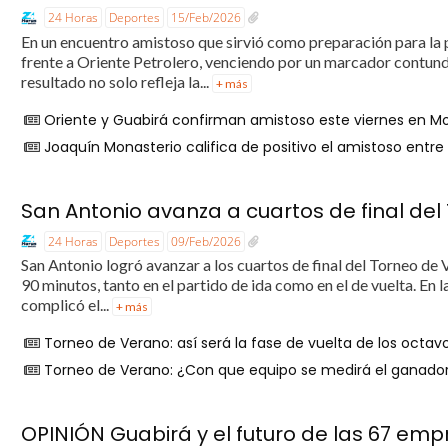
24 Horas
Deportes
15/Feb/2026
En un encuentro amistoso que sirvió como preparación para l
frente a Oriente Petrolero, venciendo por un marcador contund
resultado no solo refleja la...
+ más
Oriente y Guabirá confirman amistoso este viernes en M
Joaquín Monasterio califica de positivo el amistoso entre
San Antonio avanza a cuartos de final de
24 Horas
Deportes
09/Feb/2026
San Antonio logró avanzar a los cuartos de final del Torneo de 
90 minutos, tanto en el partido de ida como en el de vuelta. En l
complicó el...
+ más
Torneo de Verano: así será la fase de vuelta de los octavo
Torneo de Verano: ¿Con que equipo se medirá el ganador
OPINIÓN Guabirá y el futuro de las 67 emp