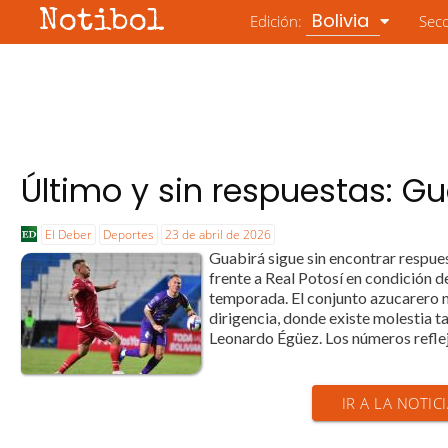
Notibol
Bolivia
Edición:
Sec
Último y sin respuestas: G
El Deber
Deportes
23 de abril de 2026
Guabirá sigue sin encontrar respues
frente a Real Potosí en condición de
temporada. El conjunto azucarero no
dirigencia, donde existe molestia 
Leonardo Égüez. Los números refle
IR A LA NOTIC