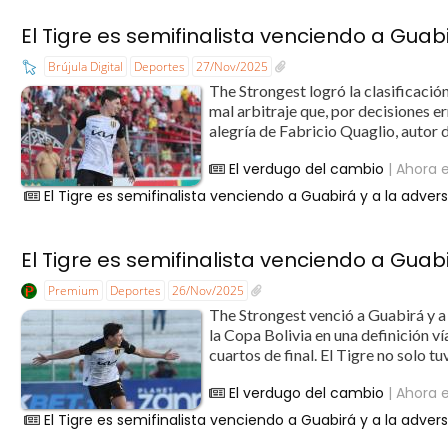
El Tigre es semifinalista venciendo a Guab
Brújula Digital
Deportes
27/Nov/2025
The Strongest logró la clasificació
mal arbitraje que, por decisiones er
alegría de Fabricio Quaglio, autor de
El verdugo del cambio
| Ahora e
El Tigre es semifinalista venciendo a Guabirá y a la adver
El Tigre es semifinalista venciendo a Guab
Premium
Deportes
26/Nov/2025
The Strongest venció a Guabirá y a l
la Copa Bolivia en una definición v
cuartos de final. El Tigre no solo tu
El verdugo del cambio
| Ahora e
El Tigre es semifinalista venciendo a Guabirá y a la adver