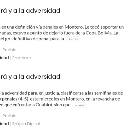
irá y a la adversidad
n en una definición vía penales en Montero. Le tocó soportar un
radas, estuvo a punto de dejarlo fuera de la Copa Bolivia. La
l gol definitivo de penal para la...
+ más
l Pueblo
sidad
| Premium
irá y a la adversidad
a adversidad para, en justicia, clasificarse a las semifinales de
ía penales (4-5), este miércoles en Montero, en la revancha de
vo que enfrentar a Guabirá, sino que...
+ más
l Pueblo
sidad
| Brújula Digital