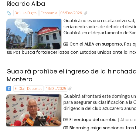
Ricardo Alba
Brújula Digital
Economía
06/Ene/2026
Guabirá no es una receta universal,
seriamente antes de definir el dest
Guabirá, en el departamento de Sant
Con el ALBA en suspenso, Paz a
Paz busca fortalecer lazos con Estados Unidos ante la in
Guabirá prohíbe el ingreso de la hinchad
Montero
El Día
Deportes
13/Dic/2025
Guabirá afrontará este domingo un 
para asegurar su clasificación a la
dirigencia del club azucarero anunc
El verdugo del cambio
| Ahora e
Blooming exige sanciones tras 