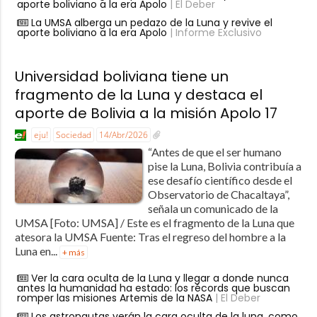
aporte boliviano a la era Apolo
| El Deber
La UMSA alberga un pedazo de la Luna y revive el
aporte boliviano a la era Apolo
| Informe Exclusivo
Universidad boliviana tiene un
fragmento de la Luna y destaca el
aporte de Bolivia a la misión Apolo 17
eju!
Sociedad
14/Abr/2026
“Antes de que el ser humano
pise la Luna, Bolivia contribuía a
ese desafío científico desde el
Observatorio de Chacaltaya”,
señala un comunicado de la
UMSA [Foto: UMSA] / Este es el fragmento de la Luna que
atesora la UMSA Fuente: Tras el regreso del hombre a la
Luna en...
+ más
Ver la cara oculta de la Luna y llegar a donde nunca
antes la humanidad ha estado: los récords que buscan
romper las misiones Artemis de la NASA
| El Deber
Los astronautas verán la cara oculta de la luna, como