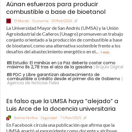
Aúnan esfuerzos para producir
combustible a base de bioetanol
El Mundo
Economía
07/Feb/2026
La Universidad Mayor de San Andrés (UMSA) y la Unión
Agroindustrial de Cañeros (Unagro) promueven un trabajo
conjunto orientado a la producción de combustible a base
de bioetanol, como una alternativa sostenible frente a los
desafíos del abastecimiento energético en el...
+ más
Estudio: El minibús en La Paz debería costar como
máximo Bs 2,78 tras el alza de la gasolina
| Brújula Digital
PDC y Libre garantizan abastecimiento de
combustible a crédito desde el primer día de Gobierno
|
Agencia de Noticias Fides
Es falso que la UMSA haya “alejado” a
Luis Arce de la docencia universitaria
Bolivia Verifica
Seguridad
11/Nov/2025
En Facebook circula una publicación que afirma que la
UMSA apartó al expresidente como docente y atribuye