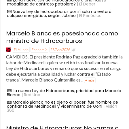
modalidad de contrato petrolero?
| El Deber
Nueva Ley de hidrocarburos por sí sola no evitará
colapso energético, según Jubileo
| El Periódico
Marcelo Blanco es posesionado como
ministro de Hidrocarburos
El Mundo
Economía
23/Abr/2026
CAMBIOS. El presidente Rodrigo Paz agradeció también la
labor de Medinaceli, quien se retiró tras finalizar la nueva
Ley de Hidrocarburos y remarcó que su sucesor en el cargo
debe ejecutarla a cabalidad y luchar contra el “Estado
tranca”. Marcelo Blanco Quintanilla es...
+ más
La nueva Ley de Hidrocarburos, prioridad para Marcelo
Blanco
| Red Uno
Marcelo Blanco no es ajeno al poder: fue hombre de
confianza de Medinaceli y viceministro de Goni
| Visión
360
Ministro de Hidrocarburos: No vamos a