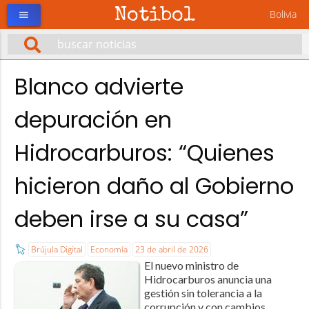
Notibol
Bolivia
menu
Blanco advierte
depuración en
Hidrocarburos: “Quienes
hicieron daño al Gobierno
deben irse a su casa”
Brújula Digital
Economía
23 de abril de 2026
El nuevo ministro de
Hidrocarburos anuncia una
gestión sin tolerancia a la
corrupción y con cambios