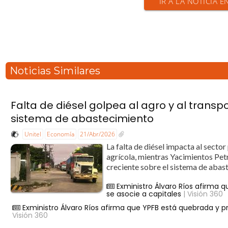
IR A LA NOTICIA E
Noticias Similares
Falta de diésel golpea al agro y al transp
sistema de abastecimiento
Unitel
Economía
21/Abr/2026
La falta de diésel impacta al secto
agrícola, mientras Yacimientos Pet
creciente sobre el sistema de abast
Exministro Álvaro Ríos afirma q
se asocie a capitales
| Visión 360
Exministro Álvaro Ríos afirma que YPFB está quebrada y pro
Visión 360