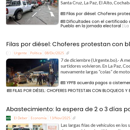
Santa Cruz, La Paz, El Alto, Cochab
Filas por diésel: Choferes prot
Dificultades con el certificad
Pueblo en la jornada electoral
| La
Filas por diésel: Choferes protestan con 
Urgente
Política
08/Dic/2025
7 de diciembre (Urgente.bo).- A men
surtidores volvieron. En La Paz, Co
nuevamente largas “colas” de motori
YPFB acuerda pagos a cisterner
FILAS POR DIÉSEL: CHOFERES PROTESTAN CON BLOQUEOS Y 
Abastecimiento: la espera de 2 o 3 días po
El Deber
Economía
13/Nov/2025
Las largas filas de vehículos en los