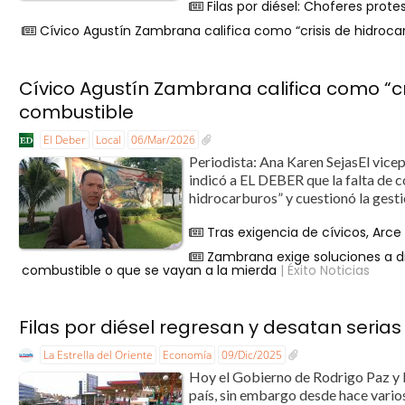
Filas por diésel: Choferes prot
Cívico Agustín Zambrana califica como “crisis de hidrocar
Cívico Agustín Zambrana califica como “cri
combustible
El Deber
Local
06/Mar/2026
Periodista: Ana Karen SejasEl vice
indicó a EL DEBER que la falta de c
hidrocarburos” y cuestionó la gesti
Tras exigencia de cívicos, Arc
Zambrana exige soluciones a di
combustible o que se vayan a la mierda
| Éxito Noticias
Filas por diésel regresan y desatan serias
La Estrella del Oriente
Economía
09/Dic/2025
Hoy el Gobierno de Rodrigo Paz y 
país, sin embargo desde hace varios 