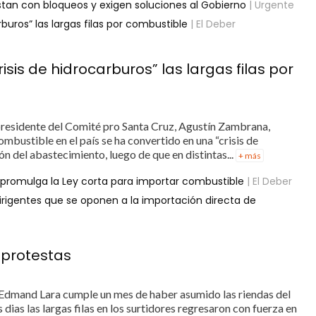
estan con bloqueos y exigen soluciones al Gobierno
| Urgente
buros” las largas filas por combustible
| El Deber
sis de hidrocarburos” las largas filas por
presidente del Comité pro Santa Cruz, Agustín Zambrana,
ombustible en el país se ha convertido en una “crisis de
ón del abastecimiento, luego de que en distintas...
+ más
e promulga la Ley corta para importar combustible
| El Deber
rigentes que se oponen a la importación directa de
 protestas
Edmand Lara cumple un mes de haber asumido las riendas del
dias las largas filas en los surtidores regresaron con fuerza en