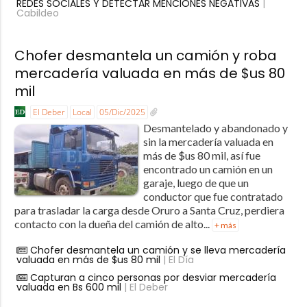
REDES SOCIALES Y DETECTAR MENCIONES NEGATIVAS
|
Cabildeo
Chofer desmantela un camión y roba
mercadería valuada en más de $us 80
mil
El Deber
Local
05/Dic/2025
Desmantelado y abandonado y
sin la mercadería valuada en
más de $us 80 mil, así fue
encontrado un camión en un
garaje, luego de que un
conductor que fue contratado
para trasladar la carga desde Oruro a Santa Cruz, perdiera
contacto con la dueña del camión de alto...
+ más
Chofer desmantela un camión y se lleva mercadería
valuada en más de $us 80 mil
| El Día
Capturan a cinco personas por desviar mercadería
valuada en Bs 600 mil
| El Deber