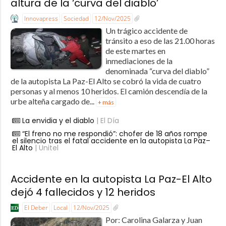
altura de la ‘curva del diablo’
Innovapress
Sociedad
12/Nov/2025
Un trágico accidente de
tránsito a eso de las 21.00 horas
de este martes en
inmediaciones de la
denominada “curva del diablo”
de la autopista La Paz-El Alto se cobró la vida de cuatro
personas y al menos 10 heridos. El camión descendía de la
urbe alteña cargado de...
+ más
La envidia y el diablo
| El Día
“El freno no me respondió”: chofer de 18 años rompe
el silencio tras el fatal accidente en la autopista La Paz–
El Alto
| Unitel
Accidente en la autopista La Paz-El Alto
dejó 4 fallecidos y 12 heridos
El Deber
Local
12/Nov/2025
Por: Carolina Galarza y Juan