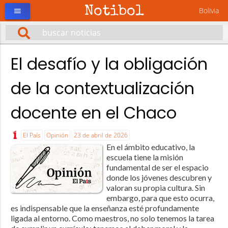
Notibol
Bolivia
menu
El desafío y la obligación
de la contextualización
docente en el Chaco
El País
Opinión
23 de abril de 2026
En el ámbito educativo, la
escuela tiene la misión
fundamental de ser el espacio
donde los jóvenes descubren y
valoran su propia cultura. Sin
embargo, para que esto ocurra,
es indispensable que la enseñanza esté profundamente
ligada al entorno. Como maestros, no solo tenemos la tarea