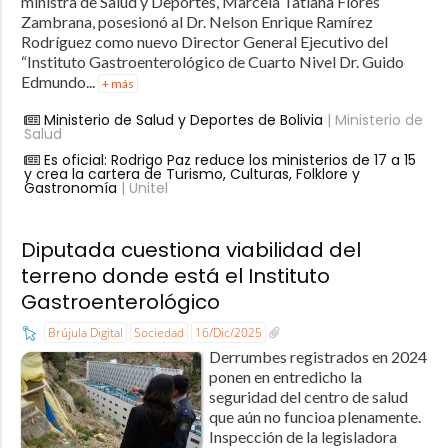
ministra de Salud y Deportes, Marcela Tatiana Flores
Zambrana, posesionó al Dr. Nelson Enrique Ramírez
Rodríguez como nuevo Director General Ejecutivo del
“Instituto Gastroenterológico de Cuarto Nivel Dr. Guido
Edmundo...
+ más
Ministerio de Salud y Deportes de Bolivia
| Ministerio de
Salud
Es oficial: Rodrigo Paz reduce los ministerios de 17 a 15
y crea la cartera de Turismo, Culturas, Folklore y
Gastronomía
| Unitel
Diputada cuestiona viabilidad del
terreno donde está el Instituto
Gastroenterológico
Brújula Digital
Sociedad
16/Dic/2025
Derrumbes registrados en 2024
ponen en entredicho la
seguridad del centro de salud
que aún no funcioa plenamente.
Inspección de la legisladora