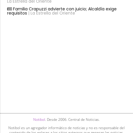
La Estrella del Oriente
Familia Crapuzzi advierte con juicio; Alcaldía exige
requisitos
| La Estrella del Oriente
Notibol
. Desde 2006. Central de Noticias.
Notibol es un agregador informático de noticias y no es responsable del
contenido de los enlaces a los sitios externos que generan las noticias.