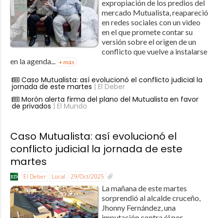
expropiación de los predios del
mercado Mutualista, reapareció
en redes sociales con un video
en el que promete contar su
versión sobre el origen de un
conflicto que vuelve a instalarse
en la agenda...
+ más
Caso Mutualista: así evolucionó el conflicto judicial la
jornada de este martes
| El Deber
Morón alerta firma del plano del Mutualista en favor
de privados
| El Mundo
Caso Mutualista: así evolucionó el
conflicto judicial la jornada de este
martes
El Deber
Local
29/Oct/2025
La mañana de este martes
sorprendió al alcalde cruceño,
Jhonny Fernández, una
imputación contra él por