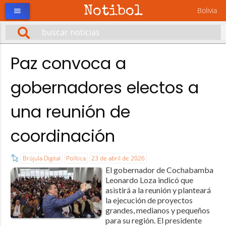
Notibol
Bolivia
menu
Paz convoca a
gobernadores electos a
una reunión de
coordinación
Brújula Digital
Política
23 de abril de 2026
El gobernador de Cochabamba
Leonardo Loza indicó que
asistirá a la reunión y planteará
la ejecución de proyectos
grandes, medianos y pequeños
para su región. El presidente