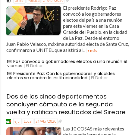
Unitel
Política
21/Abr/2026
El presidente Rodrigo Paz
convocó a los gobernadores
electos del país a una reunión
para este viernes en la Casa
Grande del Pueblo, en la ciudad
de La Paz. Desde el entorno
Juan Pablo Velasco, máxima autoridad electa de Santa Cruz,
confirmaron a UNITEL que asistirá al...
+ más
Paz convoca a gobernadores electos a una reunión el
viernes
| El Deber
Presidente Paz: Con los gobernadores y alcaldes
electos se recobra la institucionalidad
| El Deber
Dos de los cinco departamentos
concluyen cómputo de la segunda
vuelta y ratifican resultados del Sirepre
eju!
Local
21/Abr/2026
Las 10 COSAS más relevantes
de la media jornada que le