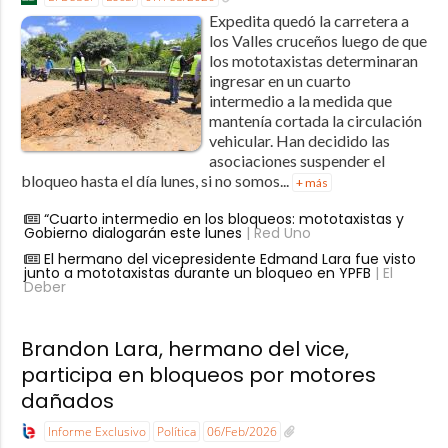
Expedita quedó la carretera a
los Valles cruceños luego de que
los mototaxistas determinaran
ingresar en un cuarto
intermedio a la medida que
mantenía cortada la circulación
vehicular. Han decidido las
asociaciones suspender el
bloqueo hasta el día lunes, si no somos...
+ más
“Cuarto intermedio en los bloqueos: mototaxistas y
Gobierno dialogarán este lunes
| Red Uno
El hermano del vicepresidente Edmand Lara fue visto
junto a mototaxistas durante un bloqueo en YPFB
| El
Deber
Brandon Lara, hermano del vice,
participa en bloqueos por motores
dañados
Informe Exclusivo
Política
06/Feb/2026