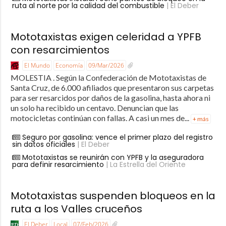
ruta al norte por la calidad del combustible
| El Deber
Mototaxistas exigen celeridad a YPFB
con resarcimientos
El Mundo
Economía
09/Mar/2026
MOLESTIA . Según la Confederación de Mototaxistas de
Santa Cruz, de 6.000 afiliados que presentaron sus carpetas
para ser resarcidos por daños de la gasolina, hasta ahora ni
un solo ha recibido un centavo. Denuncian que las
motocicletas continúan con fallas. A casi un mes de...
+ más
Seguro por gasolina: vence el primer plazo del registro
sin datos oficiales
| El Deber
Mototaxistas se reunirán con YPFB y la aseguradora
para definir resarcimiento
| La Estrella del Oriente
Mototaxistas suspenden bloqueos en la
ruta a los Valles cruceños
El Deber
Local
07/Feb/2026