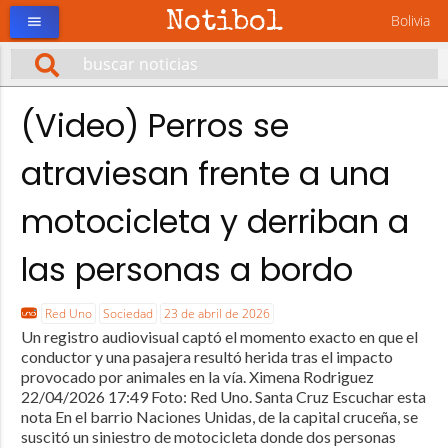
Notibol
Bolivia
menu
(Video) Perros se
atraviesan frente a una
motocicleta y derriban a
las personas a bordo
Red Uno
Sociedad
23 de abril de 2026
Un registro audiovisual captó el momento exacto en que el
conductor y una pasajera resultó herida tras el impacto
provocado por animales en la vía. Ximena Rodriguez
22/04/2026 17:49 Foto: Red Uno. Santa Cruz Escuchar esta
nota En el barrio Naciones Unidas, de la capital cruceña, se
suscitó un siniestro de motocicleta donde dos personas