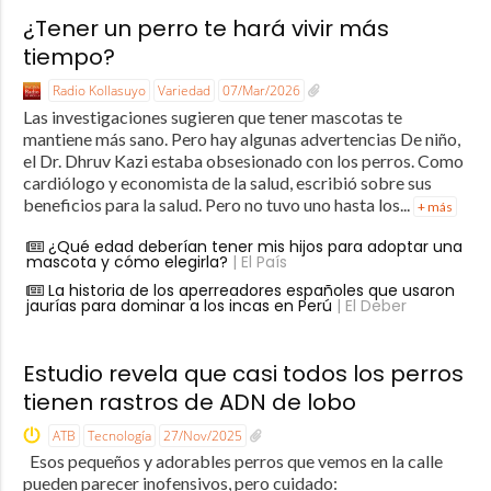
¿Tener un perro te hará vivir más
tiempo?
Radio Kollasuyo
Variedad
07/Mar/2026
Las investigaciones sugieren que tener mascotas te
mantiene más sano. Pero hay algunas advertencias De niño,
el Dr. Dhruv Kazi estaba obsesionado con los perros. Como
cardiólogo y economista de la salud, escribió sobre sus
beneficios para la salud. Pero no tuvo uno hasta los...
+ más
¿Qué edad deberían tener mis hijos para adoptar una
mascota y cómo elegirla?
| El País
La historia de los aperreadores españoles que usaron
jaurías para dominar a los incas en Perú
| El Deber
Estudio revela que casi todos los perros
tienen rastros de ADN de lobo
ATB
Tecnología
27/Nov/2025
Esos pequeños y adorables perros que vemos en la calle
pueden parecer inofensivos, pero cuidado: