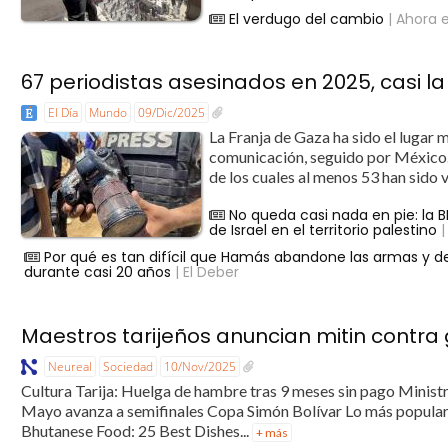
El verdugo del cambio
| Ahora e
67 periodistas asesinados en 2025, casi l
El Día
Mundo
09/Dic/2025
La Franja de Gaza ha sido el lugar 
comunicación, seguido por México.
de los cuales al menos 53 han sido 
No queda casi nada en pie: la B
de Israel en el territorio palestino
|
Por qué es tan difícil que Hamás abandone las armas y
durante casi 20 años
| El Deber
Maestros tarijeños anuncian mitin contra
Neureal
Sociedad
10/Nov/2025
Cultura Tarija: Huelga de hambre tras 9 meses sin pago Ministro
Mayo avanza a semifinales Copa Simón Bolívar Lo más popular T
Bhutanese Food: 25 Best Dishes...
+ más