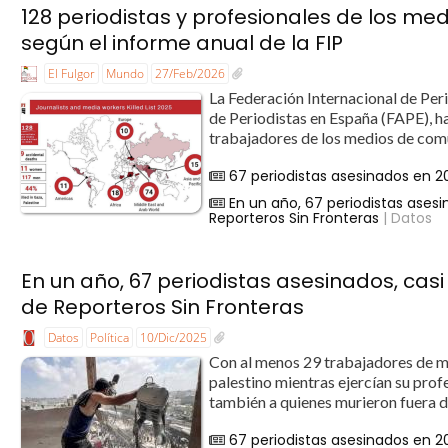
128 periodistas y profesionales de los m
según el informe anual de la FIP
El Fulgor
Mundo
27/Feb/2026
La Federación Internacional de Peri
de Periodistas en España (FAPE), ha
trabajadores de los medios de comu
67 periodistas asesinados en 2
En un año, 67 periodistas ases
Reporteros Sin Fronteras
| Datos
En un año, 67 periodistas asesinados, cas
de Reporteros Sin Fronteras
Datos
Política
10/Dic/2025
Con al menos 29 trabajadores de me
palestino mientras ejercían su pro
también a quienes murieron fuera de s
67 periodistas asesinados en 2