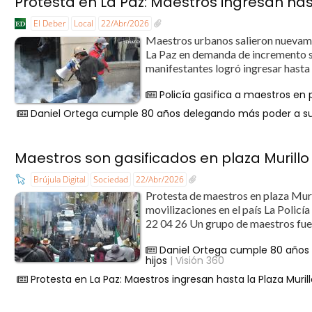
Protesta en La Paz: Maestros ingresan hasta 
El Deber
Local
22/Abr/2026
Maestros urbanos salieron nuevamen
La Paz en demanda de incremento sal
manifestantes logró ingresar hasta 
Policía gasifica a maestros en 
Daniel Ortega cumple 80 años delegando más poder a su es
Maestros son gasificados en plaza Murill
Brújula Digital
Sociedad
22/Abr/2026
Protesta de maestros en plaza Muri
movilizaciones en el país La Policí
22 04 26 Un grupo de maestros fue 
Daniel Ortega cumple 80 años d
hijos
| Visión 360
Protesta en La Paz: Maestros ingresan hasta la Plaza Murillo