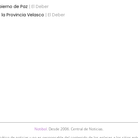
bierno de Paz
| El Deber
 la Provincia Velasco
| El Deber
Notibol
. Desde 2006. Central de Noticias.
ático de noticias y no es responsable del contenido de los enlaces a los sitios ext