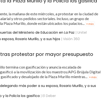
la Plaza Murillo y la Policía los gasifica
te, la mañana de este miércoles, a protestar en la ciudad de
arial y otros pedidos sectoriales. Incluso, un grupo de
la Plaza Murillo, donde están ubicados los palacios...
+ más
puertas del Ministerio de Educación en La Paz
| Unitel
posa, Rosario Murillo, y a sus hijos
| Visión 360
o tras protestar por mayor presupuesto
llo termina con gasificación y anuncia escalada de
a gasificó a la movilización de los maestros/APG Brújula Digital
gasificado y desalojado de la Plaza Murillo mientras...
+ más
elegando más poder a su esposa, Rosario Murillo, y a sus
 y la Policía los gasifica
| El Deber