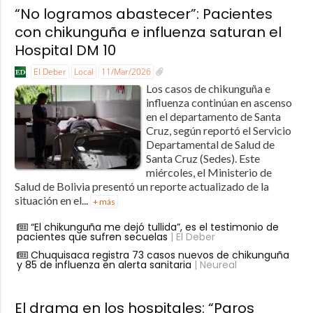
“No logramos abastecer”: Pacientes
con chikunguña e influenza saturan el
Hospital DM 10
El Deber
Local
11/Mar/2026
Los casos de chikunguña e
influenza continúan en ascenso
en el departamento de Santa
Cruz, según reportó el Servicio
Departamental de Salud de
Santa Cruz (Sedes). Este
miércoles, el Ministerio de
Salud de Bolivia presentó un reporte actualizado de la
situación en el...
+ más
“El chikunguña me dejó tullida”, es el testimonio de
pacientes que sufren secuelas
| El Deber
Chuquisaca registra 73 casos nuevos de chikunguña
y 85 de influenza en alerta sanitaria
| Neureal
El drama en los hospitales: “Paros