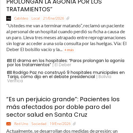
PROLONGAN LA AGONÍA POR LOS
TRATAMIENTOS”
Cabildeo
Local
21/Ene/2026
“Ustedes me van a terminar matando”, reclamó un paciente
al personal de un hospital cuando perdió su ficha a causa de
un paro. Lleva tres meses atrapado entre reprogramaciones
sin lograr acceder a una sola consulta por las huelgas. Vía: El
Deber El bolsillo vacío y la...
+ más
El drama en los hospitales: “Paros prolongan la agonía
por los tratamientos”
| El Deber
Rodrigo Paz no construyó 9 hospitales municipales en
Tarija, como dijo en el debate presidencial
| Bolivia
Verifica
“Es un perjuicio grande”: Pacientes los
más afectados por doble paro del
sector salud en Santa Cruz
Red Uno
Sociedad
19/Ene/2026
Actualmente, se desarrollan dos medidas de presión: un