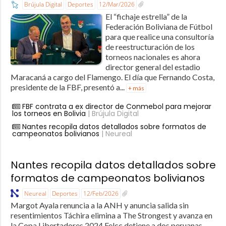
Brújula Digital
Deportes
12/Mar/2026
El “fichaje estrella” de la
Federación Boliviana de Fútbol
para que realice una consultoría
de reestructuración de los
torneos nacionales es ahora
director general del estadio
Maracaná a cargo del Flamengo. El día que Fernando Costa,
presidente de la FBF, presentó a...
+ más
FBF contrata a ex director de Conmebol para mejorar
los torneos en Bolivia
| Brújula Digital
Nantes recopila datos detallados sobre formatos de
campeonatos bolivianos
| Neureal
Nantes recopila datos detallados sobre
formatos de campeonatos bolivianos
Neureal
Deportes
12/Feb/2026
Margot Ayala renuncia a la ANH y anuncia salida sin
resentimientos Táchira elimina a The Strongest y avanza en
la Copa Libertadores 2024 Felcc detiene a dos peruanas