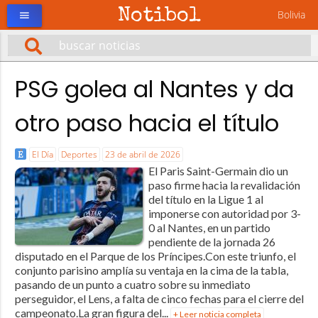
Notibol
Bolivia
menu
PSG golea al Nantes y da
otro paso hacia el título
El Día
Deportes
23 de abril de 2026
El Paris Saint-Germain dio un
paso firme hacia la revalidación
del título en la Ligue 1 al
imponerse con autoridad por 3-
0 al Nantes, en un partido
pendiente de la jornada 26
disputado en el Parque de los Príncipes.Con este triunfo, el
conjunto parisino amplía su ventaja en la cima de la tabla,
pasando de un punto a cuatro sobre su inmediato
perseguidor, el Lens, a falta de cinco fechas para el cierre del
campeonato.La gran figura del...
+ Leer noticia completa