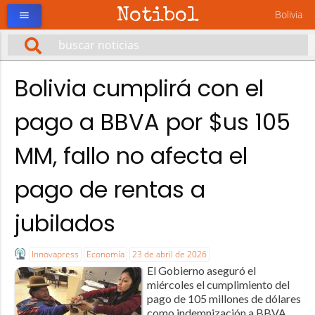
Notibol
Bolivia
menu
Bolivia cumplirá con el
pago a BBVA por $us 105
MM, fallo no afecta el
pago de rentas a
jubilados
Innovapress
Economía
23 de abril de 2026
El Gobierno aseguró el
miércoles el cumplimiento del
pago de 105 millones de dólares
como indemnización a BBVA