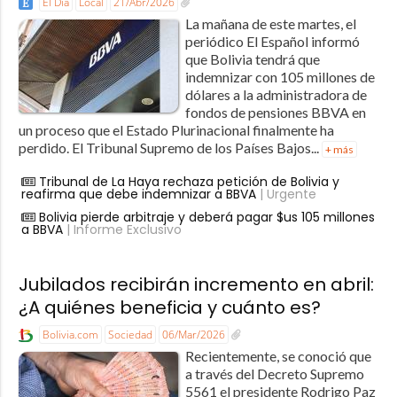
El Día
Local
21/Abr/2026
La mañana de este martes, el
periódico El Español informó
que Bolivia tendrá que
indemnizar con 105 millones de
dólares a la administradora de
fondos de pensiones BBVA en
un proceso que el Estado Plurinacional finalmente ha
perdido. El Tribunal Supremo de los Países Bajos...
+ más
Tribunal de La Haya rechaza petición de Bolivia y
reafirma que debe indemnizar a BBVA
| Urgente
Bolivia pierde arbitraje y deberá pagar $us 105 millones
a BBVA
| Informe Exclusivo
Jubilados recibirán incremento en abril:
¿A quiénes beneficia y cuánto es?
Bolivia.com
Sociedad
06/Mar/2026
Recientemente, se conoció que
a través del Decreto Supremo
5561 el presidente Rodrigo Paz