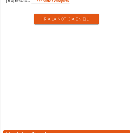
propiedad...
+ Leer noticia completa
IR A LA NOTICIA EN EJU!