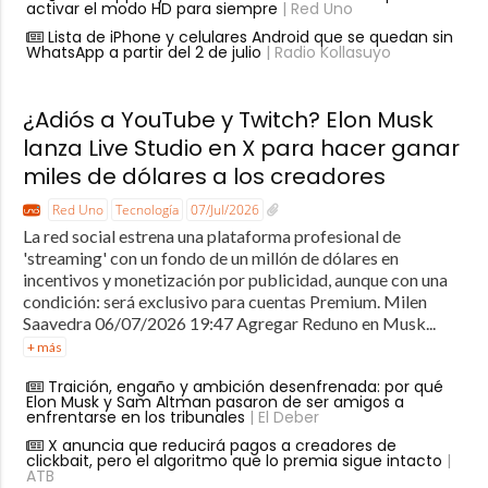
activar el modo HD para siempre
| Red Uno
Lista de iPhone y celulares Android que se quedan sin
WhatsApp a partir del 2 de julio
| Radio Kollasuyo
¿Adiós a YouTube y Twitch? Elon Musk
lanza Live Studio en X para hacer ganar
miles de dólares a los creadores
Red Uno
Tecnología
07/Jul/2026
La red social estrena una plataforma profesional de
'streaming' con un fondo de un millón de dólares en
incentivos y monetización por publicidad, aunque con una
condición: será exclusivo para cuentas Premium. Milen
Saavedra 06/07/2026 19:47 Agregar Reduno en Musk...
+ más
Traición, engaño y ambición desenfrenada: por qué
Elon Musk y Sam Altman pasaron de ser amigos a
enfrentarse en los tribunales
| El Deber
X anuncia que reducirá pagos a creadores de
clickbait, pero el algoritmo que lo premia sigue intacto
|
ATB