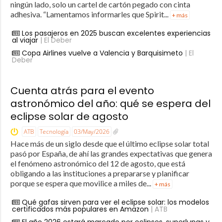
ningún lado, solo un cartel de cartón pegado con cinta
adhesiva. “Lamentamos informarles que Spirit...
+ más
Los pasajeros en 2025 buscan excelentes experiencias
al viajar
| El Deber
Copa Airlines vuelve a Valencia y Barquisimeto
| El
Deber
Cuenta atrás para el evento
astronómico del año: qué se espera del
eclipse solar de agosto
ATB
Tecnología
03/May/2026
Hace más de un siglo desde que el último eclipse solar total
pasó por España, de ahí las grandes expectativas que genera
el fenómeno astronómico del 12 de agosto, que está
obligando a las instituciones a prepararse y planificar
porque se espera que movilice a miles de...
+ más
Qué gafas sirven para ver el eclipse solar: los modelos
certificados más populares en Amazon
| ATB
El año 2026 estará marcado por eclipses, superlunas y