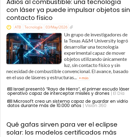
Adiós al combustible: una tecnología
con láser ya puede impulsar objetos sin
contacto físico
ATB
Tecnología
03/May/2026
Un grupo de investigadores de
la Texas A&M University logró
desarrollar una tecnología
experimental capaz de mover
objetos utilizando únicamente
luz, sin contacto físico y sin
necesidad de combustible convencional. El avance, basado
en el uso de láseres y estructuras...
+ más
Israel presentó “Rayo de Hierro”, el primer escudo láser
operativo capaz de interceptar misiles y drones
| El Día
Microsoft crea un sistema capaz de guardar en vidrio
datos durante más de 10.000 años
| Visión 360
Qué gafas sirven para ver el eclipse
solar: los modelos certificados más