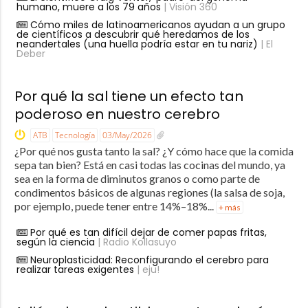
humano, muere a los 79 años
| Visión 360
Cómo miles de latinoamericanos ayudan a un grupo
de científicos a descubrir qué heredamos de los
neandertales (una huella podría estar en tu nariz)
| El
Deber
Por qué la sal tiene un efecto tan
poderoso en nuestro cerebro
ATB
Tecnología
03/May/2026
¿Por qué nos gusta tanto la sal? ¿Y cómo hace que la comida
sepa tan bien? Está en casi todas las cocinas del mundo, ya
sea en la forma de diminutos granos o como parte de
condimentos básicos de algunas regiones (la salsa de soja,
por ejemplo, puede tener entre 14%–18%...
+ más
Por qué es tan difícil dejar de comer papas fritas,
según la ciencia
| Radio Kollasuyo
Neuroplasticidad: Reconfigurando el cerebro para
realizar tareas exigentes
| eju!