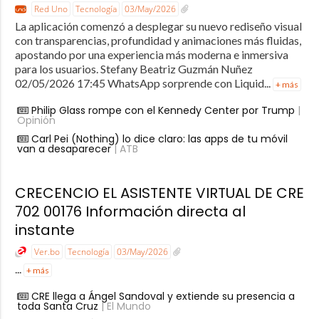
Red Uno
Tecnología
03/May/2026
La aplicación comenzó a desplegar su nuevo rediseño visual
con transparencias, profundidad y animaciones más fluidas,
apostando por una experiencia más moderna e inmersiva
para los usuarios. Stefany Beatriz Guzmán Nuñez
02/05/2026 17:45 WhatsApp sorprende con Liquid...
+ más
Philip Glass rompe con el Kennedy Center por Trump
|
Opinión
Carl Pei (Nothing) lo dice claro: las apps de tu móvil
van a desaparecer
| ATB
CRECENCIO EL ASISTENTE VIRTUAL DE CRE
702 00176 Información directa al
instante
Ver.bo
Tecnología
03/May/2026
...
+ más
CRE llega a Ángel Sandoval y extiende su presencia a
toda Santa Cruz
| El Mundo