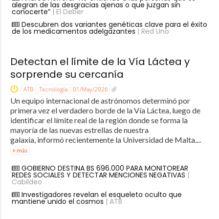
alegran de las desgracias ajenas o que juzgan sin
conocerte”
| El Deber
Descubren dos variantes genéticas clave para el éxito
de los medicamentos adelgazantes
| Red Uno
Detectan el límite de la Vía Láctea y
sorprende su cercanía
ATB
Tecnología
01/May/2026
Un equipo internacional de astrónomos determinó por
primera vez el verdadero borde de la Vía Láctea, luego de
identificar el límite real de la región donde se forma la
mayoría de las nuevas estrellas de nuestra
galaxia, informó recientemente la Universidad de Malta....
+ más
GOBIERNO DESTINA BS 696.000 PARA MONITOREAR
REDES SOCIALES Y DETECTAR MENCIONES NEGATIVAS
|
Cabildeo
Investigadores revelan el esqueleto oculto que
mantiene unido el cosmos
| ATB