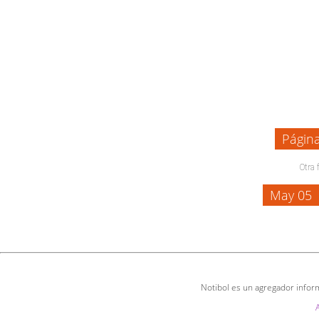
Págin
Otra 
May 05
Notibol es un agregador inform