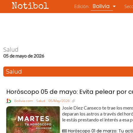
Notibol
Bolivia
Edición:
Sec
Salud
05 de mayo de 2026
Salud
Horóscopo 05 de mayo: Evita pelear por c
Bolivia.com
Salud
05/May/2026
Josie Diez Canseco te trae los mens
deparan los astros a través del 
le estás prestando el interés a esa 
Horóscopo 01 de marzo: Tu acti