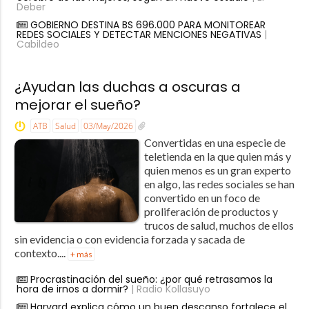
Deber
GOBIERNO DESTINA BS 696.000 PARA MONITOREAR
REDES SOCIALES Y DETECTAR MENCIONES NEGATIVAS
|
Cabildeo
¿Ayudan las duchas a oscuras a
mejorar el sueño?
ATB
Salud
03/May/2026
Convertidas en una especie de
teletienda en la que quien más y
quien menos es un gran experto
en algo, las redes sociales se han
convertido en un foco de
proliferación de productos y
trucos de salud, muchos de ellos
sin evidencia o con evidencia forzada y sacada de
contexto....
+ más
Procrastinación del sueño: ¿por qué retrasamos la
hora de irnos a dormir?
| Radio Kollasuyo
Harvard explica cómo un buen descanso fortalece el