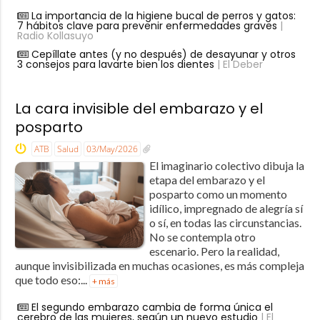
La importancia de la higiene bucal de perros y gatos:
7 hábitos clave para prevenir enfermedades graves
|
Radio Kollasuyo
Cepíllate antes (y no después) de desayunar y otros
3 consejos para lavarte bien los dientes
| El Deber
La cara invisible del embarazo y el
posparto
ATB
Salud
03/May/2026
El imaginario colectivo dibuja la
etapa del embarazo y el
posparto como un momento
idílico, impregnado de alegría sí
o sí, en todas las circunstancias.
No se contempla otro
escenario. Pero la realidad,
aunque invisibilizada en muchas ocasiones, es más compleja
que todo eso:...
+ más
El segundo embarazo cambia de forma única el
cerebro de las mujeres, según un nuevo estudio
| El