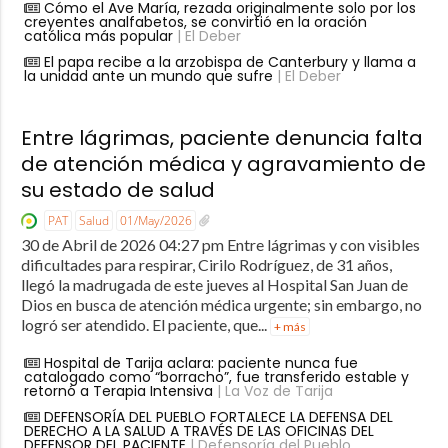
Cómo el Ave María, rezada originalmente solo por los
creyentes analfabetos, se convirtió en la oración
católica más popular
| El Deber
El papa recibe a la arzobispa de Canterbury y llama a
la unidad ante un mundo que sufre
| El Deber
Entre lágrimas, paciente denuncia falta
de atención médica y agravamiento de
su estado de salud
PAT
Salud
01/May/2026
30 de Abril de 2026 04:27 pm Entre lágrimas y con visibles
dificultades para respirar, Cirilo Rodríguez, de 31 años,
llegó la madrugada de este jueves al Hospital San Juan de
Dios en busca de atención médica urgente; sin embargo, no
logró ser atendido. El paciente, que...
+ más
Hospital de Tarija aclara: paciente nunca fue
catalogado como “borracho”, fue transferido estable y
retornó a Terapia Intensiva
| La Voz de Tarija
DEFENSORÍA DEL PUEBLO FORTALECE LA DEFENSA DEL
DERECHO A LA SALUD A TRAVÉS DE LAS OFICINAS DEL
DEFENSOR DEL PACIENTE
| Defensoría del Pueblo