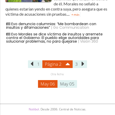
de él. Morales no señaló a
quienes estarían yendo en contra suya, pero asegura que es
víctima de acusaciones sin pruebas....
+ más
Evo denuncia calumnias: ”Me bombardean con
insultos y difamaciones”
| Go Communication
Evo Morales se dice víctima de insultos y arremete
contra el Gobierno: El pueblo elige autoridades para
solucionar problemas, no para quejarse
| Visión 360
1
Página 2
3
Otra fecha:
May 06
May 05
Notibol
. Desde 2006. Central de Noticias.