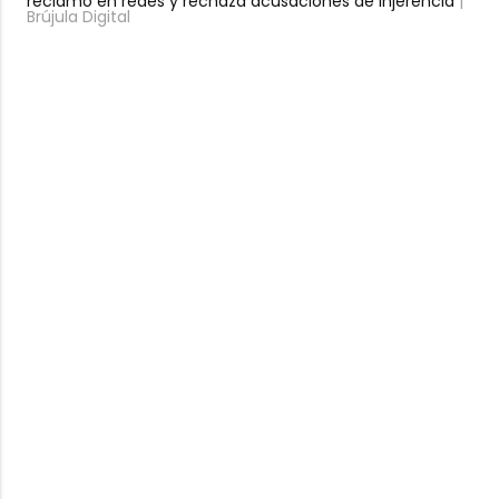
reclamo en redes y rechaza acusaciones de injerencia
|
Brújula Digital