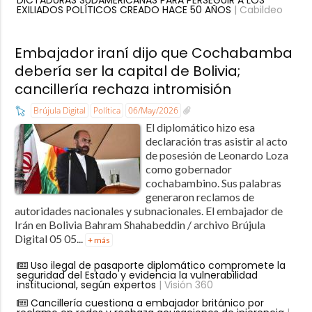
DICTADURAS SUDAMERICANAS PARA PERSEGUIR A LOS
EXILIADOS POLÍTICOS CREADO HACE 50 AÑOS
| Cabildeo
Embajador iraní dijo que Cochabamba
debería ser la capital de Bolivia;
cancillería rechaza intromisión
Brújula Digital
Política
06/May/2026
El diplomático hizo esa
declaración tras asistir al acto
de posesión de Leonardo Loza
como gobernador
cochabambino. Sus palabras
generaron reclamos de
autoridades nacionales y subnacionales. El embajador de
Irán en Bolivia Bahram Shahabeddin / archivo Brújula
Digital 05 05...
+ más
Uso ilegal de pasaporte diplomático compromete la
seguridad del Estado y evidencia la vulnerabilidad
institucional, según expertos
| Visión 360
Cancillería cuestiona a embajador británico por