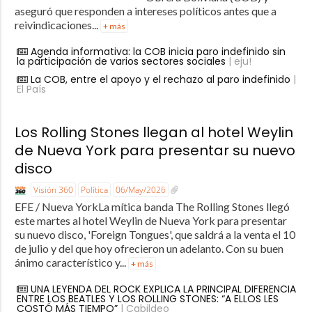
aseguró que responden a intereses políticos antes que a
reivindicaciones...
+ más
Agenda informativa: la COB inicia paro indefinido sin
la participación de varios sectores sociales
| eju!
La COB, entre el apoyo y el rechazo al paro indefinido
|
El País
Los Rolling Stones llegan al hotel Weylin
de Nueva York para presentar su nuevo
disco
Visión 360
Política
06/May/2026
EFE / Nueva YorkLa mítica banda The Rolling Stones llegó
este martes al hotel Weylin de Nueva York para presentar
su nuevo disco, 'Foreign Tongues', que saldrá a la venta el 10
de julio y del que hoy ofrecieron un adelanto. Con su buen
ánimo característico y...
+ más
UNA LEYENDA DEL ROCK EXPLICA LA PRINCIPAL DIFERENCIA
ENTRE LOS BEATLES Y LOS ROLLING STONES: “A ELLOS LES
COSTÓ MÁS TIEMPO”
| Cabildeo