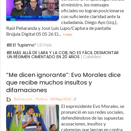
el ministro, los mensajes
oficiales no logran posicionarse
con suficiente claridad ante la
ciudadanía. Diego Ayo (izq.),
Raúl Peñaranda y José Luis Lupo/Captura de pantalla
Brújula Digital 05 05 26 El...
+ más
El “lupismo”
| El País
MÁS ALLÁ DE LARA Y LA COB, NO ES FÁCIL DESMONTAR
UN RÉGIMEN CIMENTADO EN 20 AÑOS
| Cabildeo
“Me dicen ignorante”: Evo Morales dice
que recibe muchos insultos y
difamaciones
Bolivia.com
Política
06/May/2026
El expresidente Evo Morales, se
pronunció en sus redes sociales,
defendiéndose de las supuestas
acusaciones, insultos y
calumnias que lanzan en contra