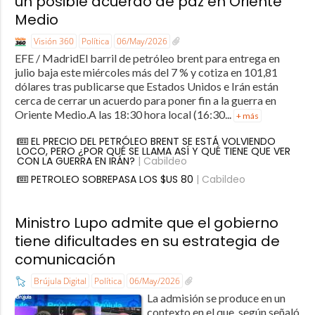
un posible acuerdo de paz en Oriente
Medio
Visión 360
Política
06/May/2026
EFE / MadridEl barril de petróleo brent para entrega en
julio baja este miércoles más del 7 % y cotiza en 101,81
dólares tras publicarse que Estados Unidos e Irán están
cerca de cerrar un acuerdo para poner fin a la guerra en
Oriente Medio.A las 18:30 hora local (16:30...
+ más
EL PRECIO DEL PETRÓLEO BRENT SE ESTÁ VOLVIENDO
LOCO, PERO ¿POR QUÉ SE LLAMA ASÍ Y QUÉ TIENE QUE VER
CON LA GUERRA EN IRÁN?
| Cabildeo
PETROLEO SOBREPASA LOS $US 80
| Cabildeo
Ministro Lupo admite que el gobierno
tiene dificultades en su estrategia de
comunicación
Brújula Digital
Política
06/May/2026
La admisión se produce en un
contexto en el que, según señaló