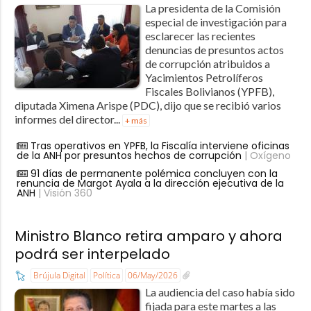
La presidenta de la Comisión
especial de investigación para
esclarecer las recientes
denuncias de presuntos actos
de corrupción atribuidos a
Yacimientos Petrolíferos
Fiscales Bolivianos (YPFB),
diputada Ximena Arispe (PDC), dijo que se recibió varios
informes del director...
+ más
Tras operativos en YPFB, la Fiscalía interviene oficinas
de la ANH por presuntos hechos de corrupción
| Oxígeno
91 días de permanente polémica concluyen con la
renuncia de Margot Ayala a la dirección ejecutiva de la
ANH
| Visión 360
Ministro Blanco retira amparo y ahora
podrá ser interpelado
Brújula Digital
Política
06/May/2026
La audiencia del caso había sido
fijada para este martes a las