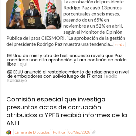
La aprobación del presidente
Rodrigo Paz cayó 13 puntos
porcentuales en seis meses,
pasando de un 65% en
noviembre a un 52% en abril,
según el Monitor de Opinión
Pública de Ipsos CIESMORI. “La aprobación de la gestión
del presidente Rodrigo Paz muestra una tendencia...
+ más
Una de miel y otra de hiel: encuesta revela que Paz
mantiene una alta aprobación y Lara continúa en caída
libre
| eju!
EEUU anunció el restablecimiento de relaciones a nivel
de embajadores con Bolivia luego de 17 años
| Radio
Kollasuyo
Comisión especial que investiga
presuntos actos de corrupción
atribuidos a YPFB recibió informes de la
ANH
Cámara de Diputados
Política
06/May/2026