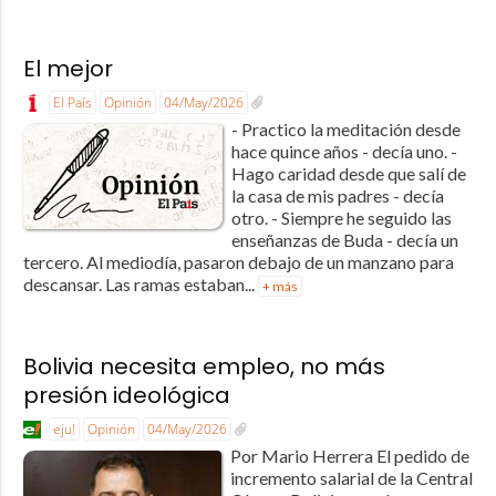
El mejor
El País
Opinión
04/May/2026
- Practico la meditación desde
hace quince años - decía uno. -
Hago caridad desde que salí de
la casa de mis padres - decía
otro. - Siempre he seguido las
enseñanzas de Buda - decía un
tercero. Al mediodía, pasaron debajo de un manzano para
descansar. Las ramas estaban...
+ más
Bolivia necesita empleo, no más
presión ideológica
eju!
Opinión
04/May/2026
Por Mario Herrera El pedido de
incremento salarial de la Central