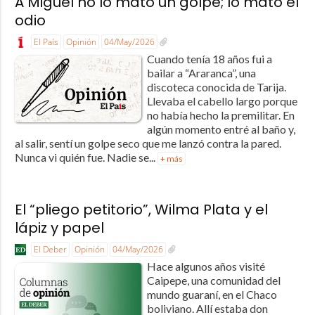
A Miguel no lo mató un golpe; lo mató el
odio
El País
Opinión
04/May/2026
Cuando tenía 18 años fui a
bailar a “Araranca”, una
discoteca conocida de Tarija.
Llevaba el cabello largo porque
no había hecho la premilitar. En
algún momento entré al baño y,
al salir, sentí un golpe seco que me lanzó contra la pared.
Nunca vi quién fue. Nadie se...
+ más
El “pliego petitorio”, Wilma Plata y el
lápiz y papel
El Deber
Opinión
04/May/2026
Hace algunos años visité
Caipepe, una comunidad del
mundo guaraní, en el Chaco
boliviano. Allí estaba don