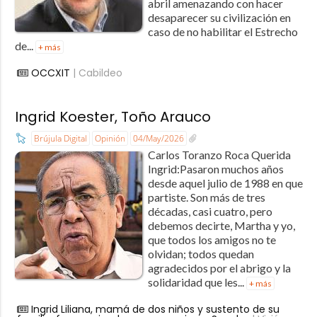
abril amenazando con hacer
desaparecer su civilización en
caso de no habilitar el Estrecho
de...
+ más
OCCXIT
| Cabildeo
Ingrid Koester, Toño Arauco
Brújula Digital
Opinión
04/May/2026
Carlos Toranzo Roca ​Querida
Ingrid:​Pasaron muchos años
desde aquel julio de 1988 en que
partiste. Son más de tres
décadas, casi cuatro, pero
debemos decirte, Martha y yo,
que todos los amigos no te
olvidan; todos quedan
agradecidos por el abrigo y la
solidaridad que les...
+ más
Ingrid Liliana, mamá de dos niños y sustento de su