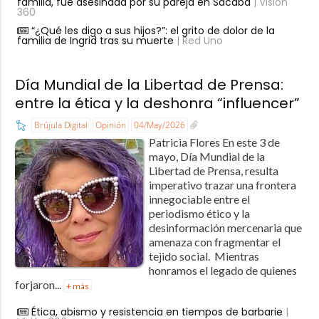
familia, fue asesinada por su pareja en Sacaba
| Visión
360
“¿Qué les digo a sus hijos?”: el grito de dolor de la
familia de Ingrid tras su muerte
| Red Uno
Día Mundial de la Libertad de Prensa:
entre la ética y la deshonra “influencer”
Brújula Digital
Opinión
04/May/2026
Patricia Flores En este 3 de
mayo, Día Mundial de la
Libertad de Prensa, resulta
imperativo trazar una frontera
innegociable entre el
periodismo ético y la
desinformación mercenaria que
amenaza con fragmentar el
tejido social. Mientras
honramos el legado de quienes
forjaron...
+ más
Ética, abismo y resistencia en tiempos de barbarie
|