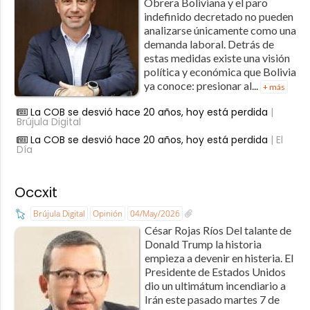
Obrera Boliviana y el paro
indefinido decretado no pueden
analizarse únicamente como una
demanda laboral. Detrás de
estas medidas existe una visión
política y económica que Bolivia
ya conoce: presionar al...
+ más
La COB se desvió hace 20 años, hoy está perdida
|
Brújula Digital
La COB se desvió hace 20 años, hoy está perdida
| El
Día
Occxit
Brújula Digital
Opinión
04/May/2026
César Rojas Ríos Del talante de
Donald Trump la historia
empieza a devenir en histeria. El
Presidente de Estados Unidos
dio un ultimátum incendiario a
Irán este pasado martes 7 de