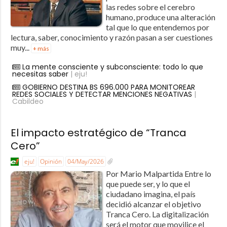
las redes sobre el cerebro
humano, produce una alteración
tal que lo que entendemos por
lectura, saber, conocimiento y razón pasan a ser cuestiones
muy...
+ más
La mente consciente y subconsciente: todo lo que
necesitas saber
| eju!
GOBIERNO DESTINA BS 696.000 PARA MONITOREAR
REDES SOCIALES Y DETECTAR MENCIONES NEGATIVAS
|
Cabildeo
El impacto estratégico de “Tranca
Cero”
eju!
Opinión
04/May/2026
Por Mario Malpartida Entre lo
que puede ser, y lo que el
ciudadano imagina, el país
decidió alcanzar el objetivo
Tranca Cero. La digitalización
será el motor que movilice el