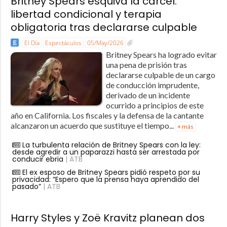
Britney Spears esquiva la cárcel:
libertad condicional y terapia
obligatoria tras declararse culpable
El Día
Espectáculos
05/May/2026
Britney Spears ha logrado evitar
una pena de prisión tras
declararse culpable de un cargo
de conducción imprudente,
derivado de un incidente
ocurrido a principios de este
año en California. Los fiscales y la defensa de la cantante
alcanzaron un acuerdo que sustituye el tiempo...
+ más
La turbulenta relación de Britney Spears con la ley:
desde agredir a un paparazzi hasta ser arrestada por
conducir ebria
| ATB
El ex esposo de Britney Spears pidió respeto por su
privacidad: “Espero que la prensa haya aprendido del
pasado”
| ATB
Harry Styles y Zoë Kravitz planean dos