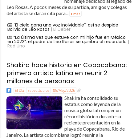
homenaje dedicado al legado de
Leo Rosas. A pocos meses de su partida, amigos y colegas
del artista se darán cita para...
+ más
“El cielo gana una voz inolvidable”: así se despide
Bolivia de Leo Rosas
| El Deber
“La última vez que estuve con mi hijo fue en México
en 2022”: el padre de Leo Rosas se quiebra al recordarlo
|
Red Uno
Shakira hace historia en Copacabana:
primera artista latina en reunir 2
millones de personas
El Día
Espectáculos
05/May/2026
Shakira ha consolidado su
estatus como leyenda de la
música global al romper un
récord histórico durante su
reciente presentación en la
playa de Copacabana, Río de
Janeiro. La artista colombiana logró reunir a la