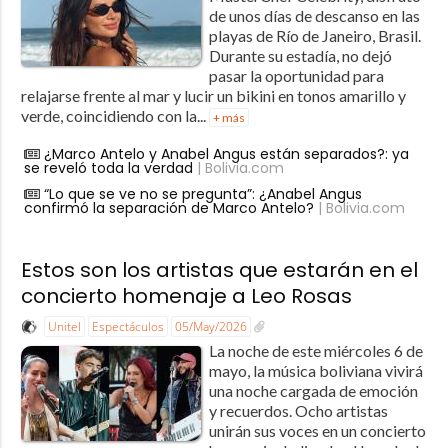
de unos días de descanso en las
playas de Río de Janeiro, Brasil.
Durante su estadía, no dejó
pasar la oportunidad para
relajarse frente al mar y lucir un bikini en tonos amarillo y
verde, coincidiendo con la...
+ más
¿Marco Antelo y Anabel Angus están separados?: ya
se reveló toda la verdad
| Bolivia.com
“Lo que se ve no se pregunta”: ¿Anabel Angus
confirmó la separación de Marco Antelo?
| Bolivia.com
Estos son los artistas que estarán en el
concierto homenaje a Leo Rosas
Unitel
Espectáculos
05/May/2026
La noche de este miércoles 6 de
mayo, la música boliviana vivirá
una noche cargada de emoción
y recuerdos. Ocho artistas
unirán sus voces en un concierto