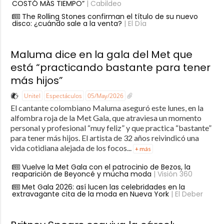
COSTÓ MÁS TIEMPO”
| Cabildeo
The Rolling Stones confirman el título de su nuevo
disco: ¿cuándo sale a la venta?
| El Día
Maluma dice en la gala del Met que
está “practicando bastante para tener
más hijos”
Unitel
Espectáculos
05/May/2026
El cantante colombiano Maluma aseguró este lunes, en la
alfombra roja de la Met Gala, que atraviesa un momento
personal y profesional “muy feliz” y que practica “bastante”
para tener más hijos. El artista de 32 años reivindicó una
vida cotidiana alejada de los focos...
+ más
Vuelve la Met Gala con el patrocinio de Bezos, la
reaparición de Beyoncé y mucha moda
| Visión 360
Met Gala 2026: así lucen las celebridades en la
extravagante cita de la moda en Nueva York
| El Deber