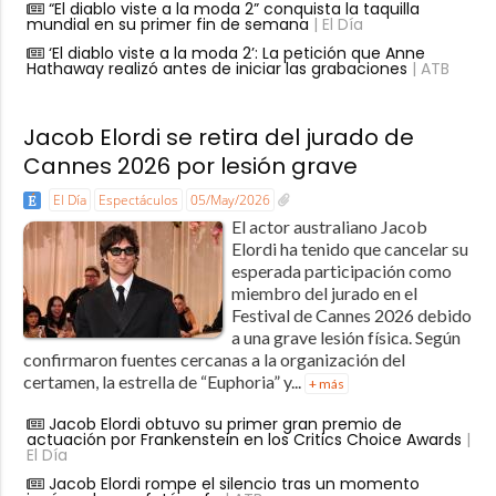
“El diablo viste a la moda 2” conquista la taquilla
mundial en su primer fin de semana
| El Día
‘El diablo viste a la moda 2’: La petición que Anne
Hathaway realizó antes de iniciar las grabaciones
| ATB
Jacob Elordi se retira del jurado de
Cannes 2026 por lesión grave
El Día
Espectáculos
05/May/2026
El actor australiano Jacob
Elordi ha tenido que cancelar su
esperada participación como
miembro del jurado en el
Festival de Cannes 2026 debido
a una grave lesión física. Según
confirmaron fuentes cercanas a la organización del
certamen, la estrella de “Euphoria” y...
+ más
Jacob Elordi obtuvo su primer gran premio de
actuación por Frankenstein en los Critics Choice Awards
|
El Día
Jacob Elordi rompe el silencio tras un momento