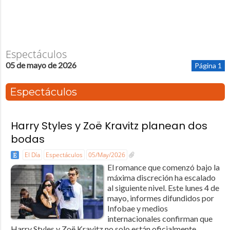
Espectáculos
05 de mayo de 2026
Página 1
Espectáculos
Harry Styles y Zoë Kravitz planean dos
bodas
El Día
Espectáculos
05/May/2026
El romance que comenzó bajo la
máxima discreción ha escalado
al siguiente nivel. Este lunes 4 de
mayo, informes difundidos por
Infobae y medios
internacionales confirman que
Harry Styles y Zoë Kravitz no solo están oficialmente