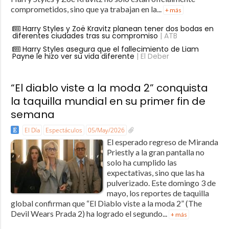
comprometidos, sino que ya trabajan en la...
+ más
Harry Styles y Zoë Kravitz planean tener dos bodas en
diferentes ciudades tras su compromiso
| ATB
Harry Styles asegura que el fallecimiento de Liam
Payne le hizo ver su vida diferente
| El Deber
“El diablo viste a la moda 2” conquista
la taquilla mundial en su primer fin de
semana
El Día
Espectáculos
05/May/2026
El esperado regreso de Miranda
Priestly a la gran pantalla no
solo ha cumplido las
expectativas, sino que las ha
pulverizado. Este domingo 3 de
mayo, los reportes de taquilla
global confirman que “El Diablo viste a la moda 2” (The
Devil Wears Prada 2) ha logrado el segundo...
+ más