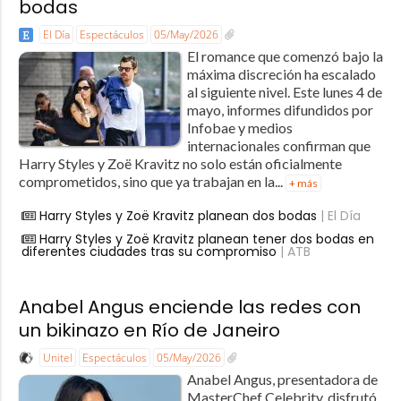
bodas
El Día
Espectáculos
05/May/2026
El romance que comenzó bajo la
máxima discreción ha escalado
al siguiente nivel. Este lunes 4 de
mayo, informes difundidos por
Infobae y medios
internacionales confirman que
Harry Styles y Zoë Kravitz no solo están oficialmente
comprometidos, sino que ya trabajan en la...
+ más
Harry Styles y Zoë Kravitz planean dos bodas
| El Día
Harry Styles y Zoë Kravitz planean tener dos bodas en
diferentes ciudades tras su compromiso
| ATB
Anabel Angus enciende las redes con
un bikinazo en Río de Janeiro
Unitel
Espectáculos
05/May/2026
Anabel Angus, presentadora de
MasterChef Celebrity, disfrutó