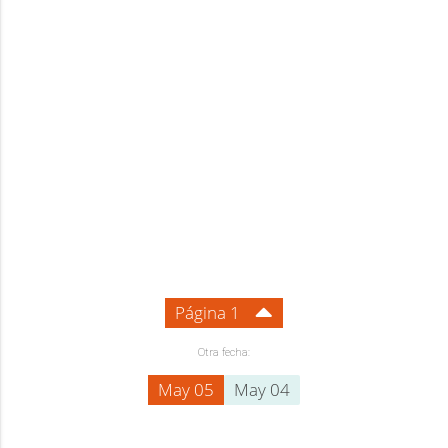
Página 1
Otra fecha:
May 05
May 04