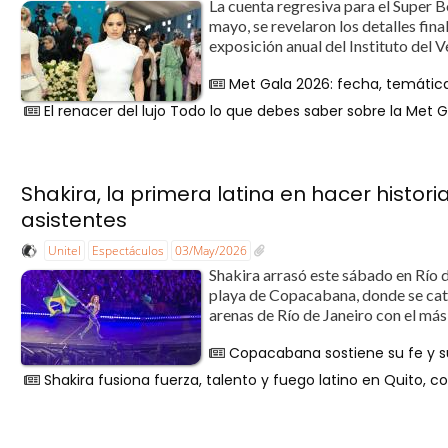
La cuenta regresiva para el Super 
mayo, se revelaron los detalles fin
exposición anual del Instituto del 
Met Gala 2026: fecha, temática 
El renacer del lujo Todo lo que debes saber sobre la Met 
Shakira, la primera latina en hacer hist
asistentes
Unitel
Espectáculos
03/May/2026
Shakira arrasó este sábado en Río d
playa de Copacabana, donde se catap
arenas de Río de Janeiro con el más
Copacabana sostiene su fe y s
Shakira fusiona fuerza, talento y fuego latino en Quito,