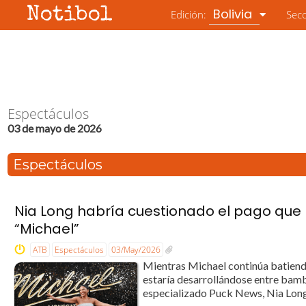
Notibol
Bolivia
Edición:
Sec
Espectáculos
03 de mayo de 2026
Espectáculos
Nia Long habría cuestionado el pago que r
“Michael”
ATB
Espectáculos
03/May/2026
Mientras Michael continúa batiendo 
estaría desarrollándose entre bamba
especializado Puck News, Nia Long h