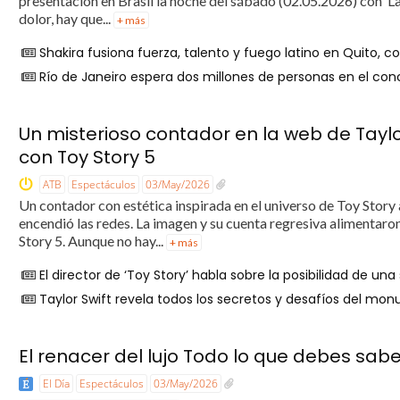
presentación en Brasil la noche del sábado (02.05.2026) con ‘La 
dolor, hay que...
+ más
Shakira fusiona fuerza, talento y fuego latino en Quito,
Río de Janeiro espera dos millones de personas en el co
Un misterioso contador en la web de Tayl
con Toy Story 5
ATB
Espectáculos
03/May/2026
Un contador con estética inspirada en el universo de Toy Story 
encendió las redes. La imagen y su cuenta regresiva alimentaron
Story 5. Aunque no hay...
+ más
El director de ‘Toy Story’ habla sobre la posibilidad de un
Taylor Swift revela todos los secretos y desafíos del mon
El renacer del lujo Todo lo que debes sab
El Día
Espectáculos
03/May/2026