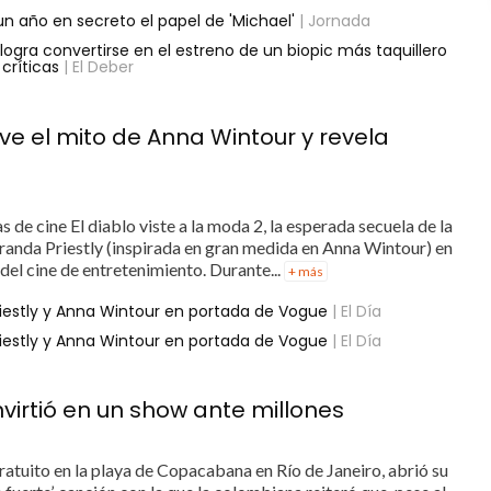
n año en secreto el papel de 'Michael'
| Jornada
logra convertirse en el estreno de un biopic más taquillero
 críticas
| El Deber
ive el mito de Anna Wintour y revela
as de cine El diablo viste a la moda 2, la esperada secuela de la
iranda Priestly (inspirada en gran medida en Anna Wintour) en
del cine de entretenimiento. Durante...
+ más
riestly y Anna Wintour en portada de Vogue
| El Día
riestly y Anna Wintour en portada de Vogue
| El Día
nvirtió en un show ante millones
gratuito en la playa de Copacabana en Río de Janeiro, abrió su