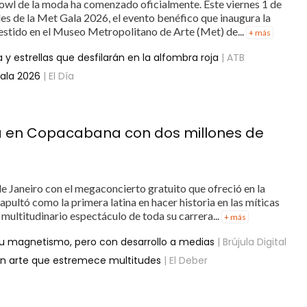
Bowl de la moda ha comenzado oficialmente. Este viernes 1 de
ales de la Met Gala 2026, el evento benéfico que inaugura la
Vestido en el Museo Metropolitano de Arte (Met) de...
+ más
y estrellas que desfilarán en la alfombra roja
| ATB
Gala 2026
| El Día
oria en Copacabana con dos millones de
e Janeiro con el megaconcierto gratuito que ofreció en la
ultó como la primera latina en hacer historia en las míticas
 multitudinario espectáculo de toda su carrera...
+ más
u magnetismo, pero con desarrollo a medias
| Brújula Digital
 con arte que estremece multitudes
| El Deber