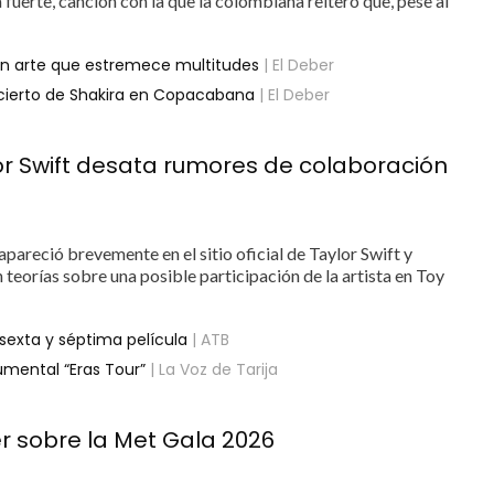
fuerte’, canción con la que la colombiana reiteró que, pese al
 con arte que estremece multitudes
| El Deber
ncierto de Shakira en Copacabana
| El Deber
or Swift desata rumores de colaboración
apareció brevemente en el sitio oficial de Taylor Swift y
 teorías sobre una posible participación de la artista en Toy
a sexta y séptima película
| ATB
umental “Eras Tour”
| La Voz de Tarija
er sobre la Met Gala 2026