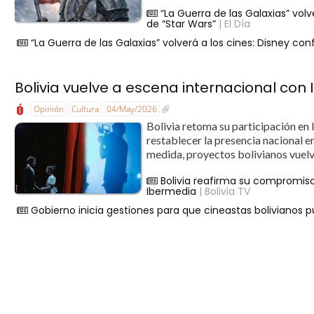
“La Guerra de las Galaxias” volv
de “Star Wars”
| El Día
“La Guerra de las Galaxias” volverá a los cines: Disney con
Bolivia vuelve a escena internacional con
Opinión
Cultura
04/May/2026
Bolivia retoma su participación en
restablecer la presencia nacional e
medida, proyectos bolivianos vuelve
Bolivia reafirma su compromiso 
Ibermedia
| Bolivia TV
Gobierno inicia gestiones para que cineastas bolivianos