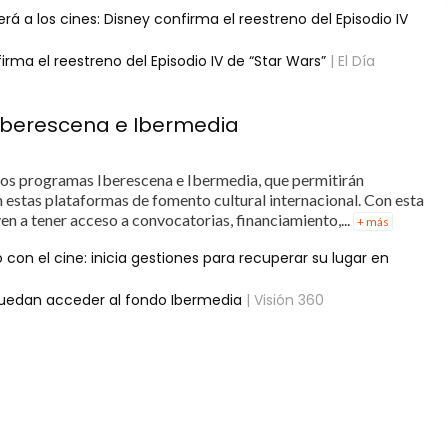
erá a los cines: Disney confirma el reestreno del Episodio IV
firma el reestreno del Episodio IV de “Star Wars”
| El Día
 Iberescena e Ibermedia
 los programas Iberescena e Ibermedia, que permitirán
n estas plataformas de fomento cultural internacional. Con esta
n a tener acceso a convocatorias, financiamiento,...
+ más
con el cine: inicia gestiones para recuperar su lugar en
 puedan acceder al fondo Ibermedia
| Visión 360