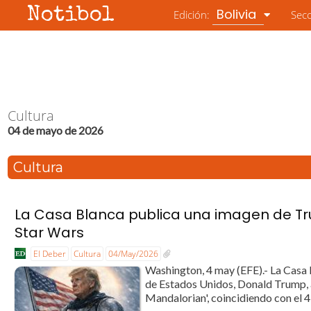
Notibol
Bolivia
Edición:
Sec
Cultura
04 de mayo de 2026
Cultura
La Casa Blanca publica una imagen de T
Star Wars
El Deber
Cultura
04/May/2026
Washington, 4 may (EFE).- La Casa B
de Estados Unidos, Donald Trump, 
Mandalorian', coincidiendo con el 4