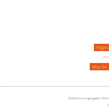
Págin
Otra 
May 04
Notibol es un agregador inform