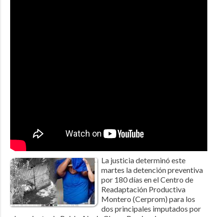
La justicia determinó este
martes la detención preventiva
por 180 días en el Centro de
Readaptación Productiva
Montero (Cerprom) para los
dos principales imputados por