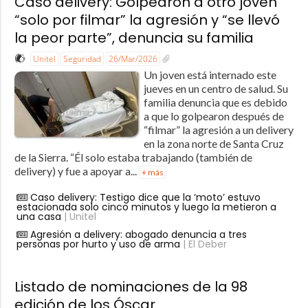
Caso delivery: Golpearon a otro joven
“solo por filmar” la agresión y “se llevó
la peor parte”, denuncia su familia
Unitel
Seguridad
26/Mar/2026
Un joven está internado este
jueves en un centro de salud. Su
familia denuncia que es debido
a que lo golpearon después de
“filmar” la agresión a un delivery
en la zona norte de Santa Cruz
de la Sierra. “Él solo estaba trabajando (también de
delivery) y fue a apoyar a...
+ más
Caso delivery: Testigo dice que la ‘moto’ estuvo
estacionada solo cinco minutos y luego la metieron a
una casa
| Unitel
Agresión a delivery: abogado denuncia a tres
personas por hurto y uso de arma
| El Deber
Listado de nominaciones de la 98
edición de los Óscar