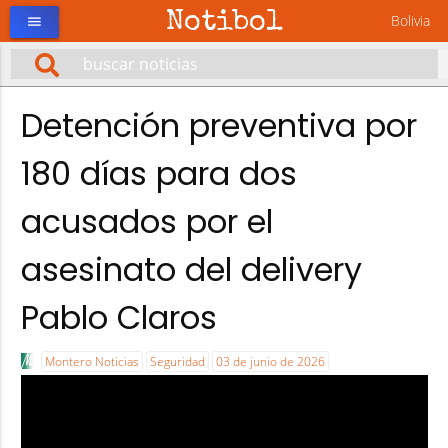
Notibol
Bolivia
menu
Detención preventiva por
180 días para dos
acusados por el
asesinato del delivery
Pablo Claros
Montero Noticias
Seguridad
03 de junio de 2026