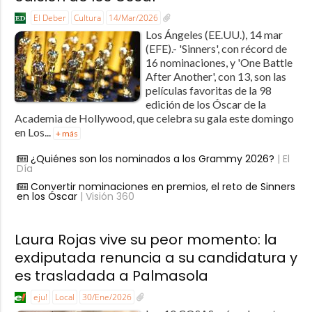
El Deber
Cultura
14/Mar/2026
Los Ángeles (EE.UU.), 14 mar
(EFE).- 'Sinners', con récord de
16 nominaciones, y 'One Battle
After Another', con 13, son las
películas favoritas de la 98
edición de los Óscar de la
Academia de Hollywood, que celebra su gala este domingo
en Los...
+ más
¿Quiénes son los nominados a los Grammy 2026?
| El
Día
Convertir nominaciones en premios, el reto de Sinners
en los Óscar
| Visión 360
Laura Rojas vive su peor momento: la
exdiputada renuncia a su candidatura y
es trasladada a Palmasola
eju!
Local
30/Ene/2026