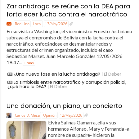
Zar antidroga se reúne con la DEA para
fortalecer lucha contra el narcotráfico
Red Uno
Local
13/May/2026
En su visita a Washington, el viceministro Ernesto Justiniano
subraya el compromiso de Bolivia con la lucha contra el
narcotráfico, enfocándose en desmantelar redes y
estructuras del crimen organizado, incluido el caso
Sebastián Marset. Juan Marcelo Gonzáles 12/05/2026
19:47...
+ más
¿Una nueva fase en la lucha antidroga?
| El Deber
La simbiosis entre narcotráfico y corrupción policial,
¿qué hará la DEA?
| El Deber
Una donación, un piano, un concierto
Carlos D. Mesa
Opinión
12/May/2026
Elvira Salinas Gamarra, ella y sus
hermanos Alfonso, Mary y Fernanda -a
nombre de su padre- hicieron la