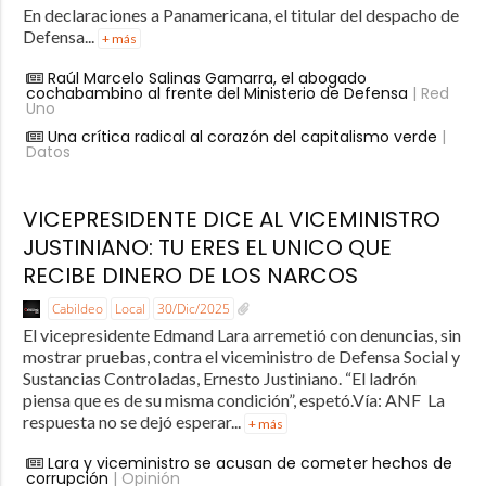
En declaraciones a Panamericana, el titular del despacho de
Defensa...
+ más
Raúl Marcelo Salinas Gamarra, el abogado
cochabambino al frente del Ministerio de Defensa
| Red
Uno
Una crítica radical al corazón del capitalismo verde
|
Datos
VICEPRESIDENTE DICE AL VICEMINISTRO
JUSTINIANO: TU ERES EL UNICO QUE
RECIBE DINERO DE LOS NARCOS
Cabildeo
Local
30/Dic/2025
El vicepresidente Edmand Lara arremetió con denuncias, sin
mostrar pruebas, contra el viceministro de Defensa Social y
Sustancias Controladas, Ernesto Justiniano. “El ladrón
piensa que es de su misma condición”, espetó.Vía: ANF La
respuesta no se dejó esperar...
+ más
Lara y viceministro se acusan de cometer hechos de
corrupción
| Opinión