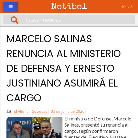
Notibol
Bolivia
menu
MARCELO SALINAS
RENUNCIA AL MINISTERIO
DE DEFENSA Y ERNESTO
JUSTINIANO ASUMIRÁ EL
CARGO
El Alteño
Sociedad
03 de junio de 2026
El ministro de Defensa, Marcelo
Salinas, presentó su renuncia al
cargo, según confirmaron
fuentes del Ejecutivo. Hasta el