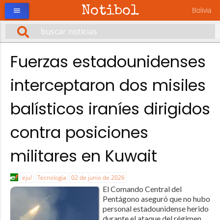
Notibol
Bolivia
menu
Fuerzas estadounidenses
interceptaron dos misiles
balísticos iraníes dirigidos
contra posiciones
militares en Kuwait
eju!
Tecnología
02 de junio de 2026
El Comando Central del
Pentágono aseguró que no hubo
personal estadounidense herido
durante el ataque del régimen,