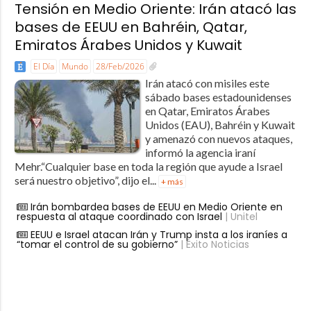
Tensión en Medio Oriente: Irán atacó las
bases de EEUU en Bahréin, Qatar,
Emiratos Árabes Unidos y Kuwait
El Día
Mundo
28/Feb/2026
Irán atacó con misiles este
sábado bases estadounidenses
en Qatar, Emiratos Árabes
Unidos (EAU), Bahréin y Kuwait
y amenazó con nuevos ataques,
informó la agencia iraní
Mehr.“Cualquier base en toda la región que ayude a Israel
será nuestro objetivo”, dijo el...
+ más
Irán bombardea bases de EEUU en Medio Oriente en
respuesta al ataque coordinado con Israel
| Unitel
EEUU e Israel atacan Irán y Trump insta a los iraníes a
“tomar el control de su gobierno”
| Éxito Noticias