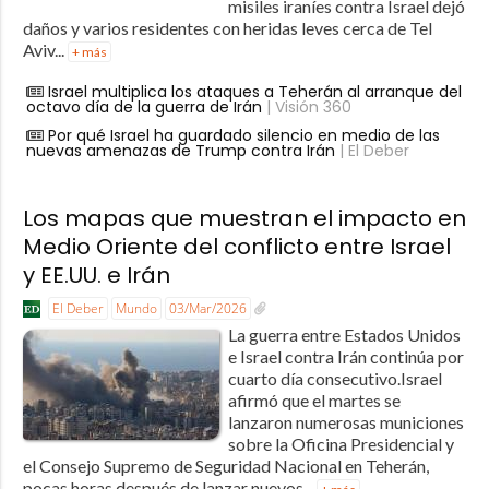
misiles iraníes contra Israel dejó
daños y varios residentes con heridas leves cerca de Tel
Aviv...
+ más
Israel multiplica los ataques a Teherán al arranque del
octavo día de la guerra de Irán
| Visión 360
Por qué Israel ha guardado silencio en medio de las
nuevas amenazas de Trump contra Irán
| El Deber
Los mapas que muestran el impacto en
Medio Oriente del conflicto entre Israel
y EE.UU. e Irán
El Deber
Mundo
03/Mar/2026
La guerra entre Estados Unidos
e Israel contra Irán continúa por
cuarto día consecutivo.Israel
afirmó que el martes se
lanzaron numerosas municiones
sobre la Oficina Presidencial y
el Consejo Supremo de Seguridad Nacional en Teherán,
pocas horas después de lanzar nuevos...