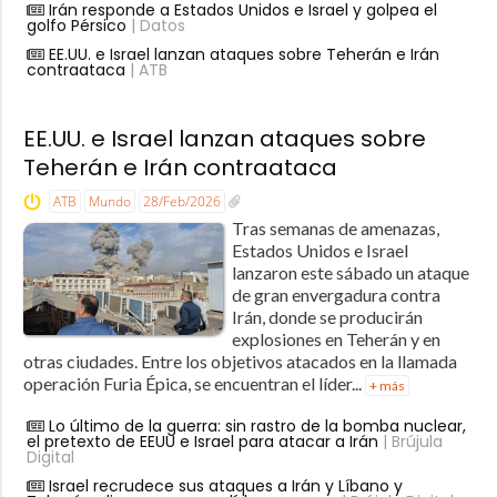
Irán responde a Estados Unidos e Israel y golpea el
golfo Pérsico
| Datos
EE.UU. e Israel lanzan ataques sobre Teherán e Irán
contraataca
| ATB
EE.UU. e Israel lanzan ataques sobre
Teherán e Irán contraataca
ATB
Mundo
28/Feb/2026
Tras semanas de amenazas,
Estados Unidos e Israel
lanzaron este sábado un ataque
de gran envergadura contra
Irán, donde se producirán
explosiones en Teherán y en
otras ciudades. Entre los objetivos atacados en la llamada
operación Furia Épica, se encuentran el líder...
+ más
Lo último de la guerra: sin rastro de la bomba nuclear,
el pretexto de EEUU e Israel para atacar a Irán
| Brújula
Digital
Israel recrudece sus ataques a Irán y Líbano y