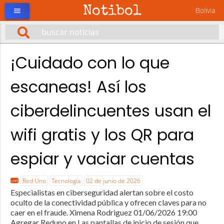
Notibol
Bolivia
menu
¡Cuidado con lo que
escaneas! Así los
ciberdelincuentes usan el
wifi gratis y los QR para
espiar y vaciar cuentas
Red Uno
Tecnología
02 de junio de 2026
Especialistas en ciberseguridad alertan sobre el costo
oculto de la conectividad pública y ofrecen claves para no
caer en el fraude. Ximena Rodriguez 01/06/2026 19:00
Agregar Reduno en Las pantallas de inicio de sesión que