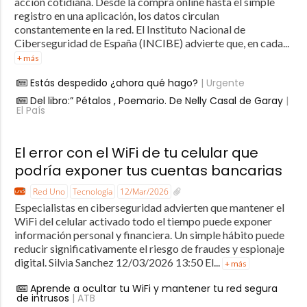
acción cotidiana. Desde la compra online hasta el simple
registro en una aplicación, los datos circulan
constantemente en la red. El Instituto Nacional de
Ciberseguridad de España (INCIBE) advierte que, en cada...
+ más
Estás despedido ¿ahora qué hago?
| Urgente
Del libro:” Pétalos , Poemario. De Nelly Casal de Garay
|
El País
El error con el WiFi de tu celular que
podría exponer tus cuentas bancarias
Red Uno
Tecnología
12/Mar/2026
Especialistas en ciberseguridad advierten que mantener el
WiFi del celular activado todo el tiempo puede exponer
información personal y financiera. Un simple hábito puede
reducir significativamente el riesgo de fraudes y espionaje
digital. Silvia Sanchez 12/03/2026 13:50 El...
+ más
Aprende a ocultar tu WiFi y mantener tu red segura
de intrusos
| ATB